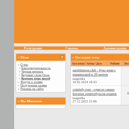
Регистрация
Справка
Администрация
» Меню
» Последние темы
Заголовок / Автор / Дата
Рейтинг
Пос
»
О нас
>
Благотворительность
earnbitmoon.club - букс-кран с
>
Чёрная пятница
минималкой в 20 центов
>
Кодовые слова Ozon
>
Кормим птиц зимой
magnitka
»
Форум о халяве
10.02.2024
18:43
»
Полученная халява
»
Реклама на сайте
cointiply.com - один из самых
0
богатых криптобуксов-кранов
magnitka
» Мы ВКонтакте
27.12.2025
15:06