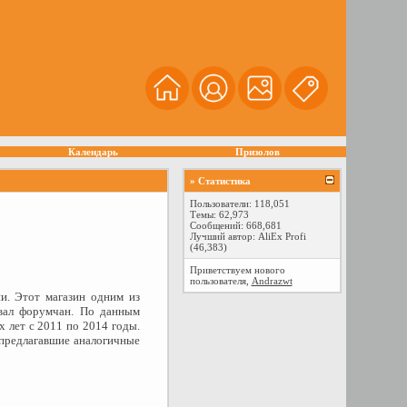
Календарь
Призолов
» Статистика
Пользователи: 118,051
Темы: 62,973
Сообщений: 668,681
Лучший автор:
AliEx Profi
(46,383)
Приветствуем нового
пользователя,
Andrazwt
ии. Этот магазин одним из
овал форумчан. По данным
х лет с 2011 по 2014 годы.
, предлагавшие аналогичные