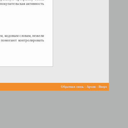
 покупательская активность
ам, кодовым словам, нежели
в помогают контролировать
Обратная связь
-
Архив
-
Вверх