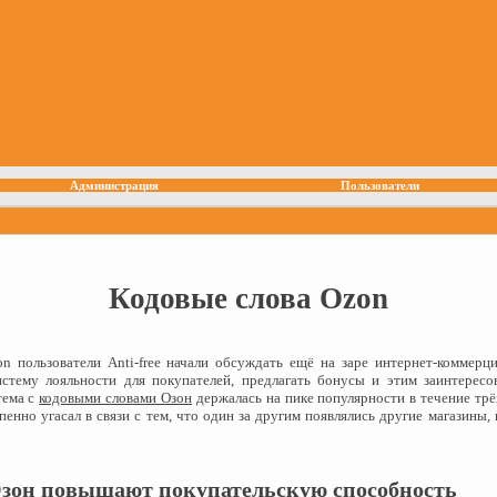
Администрация
Пользователи
Кодовые слова Ozon
n пользователи Anti-free начали обсуждать ещё на заре интернет-коммерц
истему лояльности для покупателей, предлагать бонусы и этим заинтерес
тема с
кодовыми словами Озон
держалась на пике популярности в течение трё
пенно угасал в связи с тем, что один за другим появлялись другие магазины
Озон повышают покупательскую способность