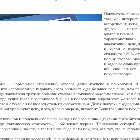
Покупатель привык
том же интернет-м
ассортимент, цена,
другой интерне
альтернативн
характеристиками,
аналогичной цене, 
и купон с кодов
скидки, то в 80% сл
пользу второго ма
и кодовые слова пр
всё ещё влияют 
покупке товара.
ьги — нормальное стремление, которое давно изучено в психологии. И 
 что использование кодового слова вызывает куда большее волнение, чем п
гда покупатели тратили большие суммы на покупку с кодовым словом, чем без
огда купив товар с купоном за $10, вы в последствии видели этот же товар 
 этом случае он не казался столь привлекательным. Делая покупки с кодовым
и контролируют цену, и это, в свою очередь, питает их "чувства умного покуп
м купонов и получение большей выгоды по сравнению с другими потребител
ду фактическую стоимость», - объясняет журнал "Психология сегодня". «
с купонами, зачастую тратит больше денег на покупки, чем тот, кто не исполь
туацию среди пользователей нашего форума в
этой
теме. Мы используем реф