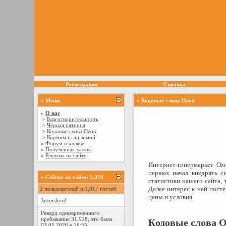
Регистрация
Справка
» Меню
» Кодовые слова Ozon
»
О нас
>
Благотворительность
>
Чёрная пятница
>
Кодовые слова Ozon
>
Кормим птиц зимой
»
Форум о халяве
»
Полученная халява
»
Реклама на сайте
Интернет-гипермаркет Ozo
первых начал внедрять с
»
Сейчас на сайте: 1,019
статистики нашего сайта, 
Далее интерес к ней посте
2 пользователей и 1,017 гостей
цены и условия.
Jasonshord
Рекорд одновременного
пребывания 31,918, это было
Кодовые слова 
03.05.2026 в 16:55.