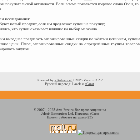
ки покупательской активности. Если в теме появляется кодовое слово Озон, то
з.
ам исследования:
уют новый продукт, если им предложат купон на покупку;
лись, что купон оказывает влияние на выбор магазина.
о им выгоднее предлагать запланированные скидки по жёлтым ценникам, купон
зкие цены. Плюс, запланированные скидки на определённые группы товаро
зировать закупки.
Powered by
vBadvanced
CMPS Version 3.2.2.
Русский перевод: Lazek и
zCarot
.
© 2007 - 2025 Anti-Free.ru Все права защищены.
Jelsoft Enterprises Ltd. Перевод:
zCarot
Проект работает на уране-235