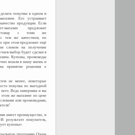
 делать покупки в одном и
агазине. Его устраивает
 качество продукции. Если
т-магазин предложит
ый товар с теми же
 с тем же качеством, по
но при этом предложит ещё
ым словом на получение
учаев выбор будет сделан в
газина. Купоны, промокоды
очно вошли в нашу жизнь и
на принятие решения о
тем не менее, некоторые
росто покупка по выгодной
 него. Ведь наверняка и вы
в этом же магазине по цене
и словами или промокодами,
ателя".
ями имеет преимущество, и
В результате покупатель,
зует купоны».
еральную программу Озона