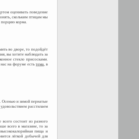
ортом оценивать поведение
понять, скольким птицам мы
ё порцию корма.
мить во дворе, то подойдёт
ия, вы хотите наблюдать за
конное стекло присосками.
 нас на форуме есть
тема
, в
. Осенью и зимой пернатые
 удовольствием расстилаем
 всего состоит из разного
ше всего в магазине, то за
 высококалорийная пища и
овится лёгкой добычей для