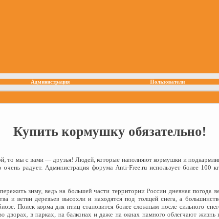
Администрация
Пользователи
Купить кормушку обязательно!
ой, то мы с вами — друзья! Людей, которые наполняют кормушки и подкармли
о очень радует. Администрация форума Anti-Free.ru использует более 100 к
ережить зиму, ведь на большей части территории России дневная погода ве
ва и ветви деревьев высохли и находятся под толщей снега, а большинст
биозе. Поиск корма для птиц становится более сложным после сильного сне
о дворах, в парках, на балконах и даже на окнах намного облегчают жизнь 