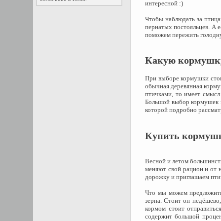
интересной :)
Чтобы наблюдать за птица
пернатых постояльцев. А е
поможем пережить голодну
Какую кормушку
При выборе кормушки стоит
обычная деревянная кормуш
птичками, то имеет смысл
Большой выбор кормушек в
которой подробно рассмат
Купить кормушку
Весной и летом большинст
меняют свой рацион и от 
дорожку и приглашаем птич
Что мы можем предложить 
зерна. Стоит он недёшево
кормом стоит отправитьс
содержит большой процент