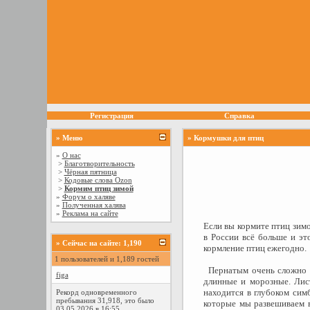
Регистрация
Справка
» Меню
» Кормушки для птиц
»
О нас
>
Благотворительность
>
Чёрная пятница
>
Кодовые слова Ozon
>
Кормим птиц зимой
»
Форум о халяве
»
Полученная халява
»
Реклама на сайте
Если вы кормите птиц зим
в России всё больше и эт
»
Сейчас на сайте: 1,190
кормление птиц ежегодно.
1 пользователей и 1,189 гостей
Пернатым очень сложно п
figa
длинные и морозные. Лист
находится в глубоком сим
Рекорд одновременного
пребывания 31,918, это было
которые мы развешиваем в
03.05.2026 в 16:55.