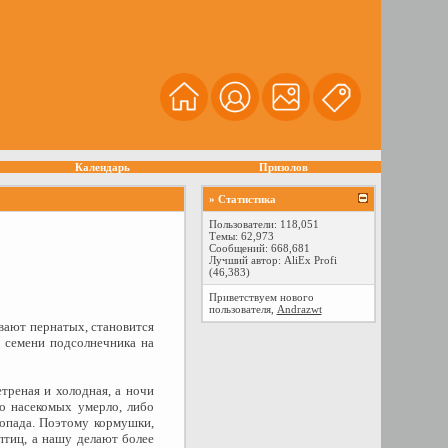
Календарь
Призолов
» Статистика
Пользователи: 118,051
Темы: 62,973
Сообщений: 668,681
Лучший автор:
AliEx Profi
(46,383)
Приветствуем нового
пользователя,
Andrazwt
вают пернатых, становится
г семени подсолнечника на
треная и холодная, а ночи
во насекомых умерло, либо
гопада. Поэтому кормушки,
птиц, а нашу делают более