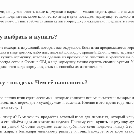
ми, не нужно стоять возле кормушки в парке — можно сидеть дома и с комф
сли подсчитать, какое количество птиц в день посещает кормушку, то можно 
ю зиму. От нас требуется лишь купить кормушку и ежедневно подсыпать в не
 выбрать и купить?
 исходить из условий, которые вас окружают. Если птиц предполагается кор
ка в виде домика, либо пластиковый цилиндр с крышей. Если помимо кормлен
 купить кормушку, которая сделана из прозрачного пластика и крепится на о
сегда есть на Озоне, в OBI, а ещё кормушку можно сделать своими руками. У
риваются виды кормушек, а так же способы их изготовления.
 - полдела. Чем её наполнить?
во певчих птиц едят насекомых, которые являются весьма питательным кормом
насекомых переходят к сухофруктам и семенам. Именно в это время года мы с
ек к столу ;)
птицам? В магазинах продаётся готовый корм для пернатых, который чаще
, а его объёма едва ли хватит на неделю. Поэтому если
купить кормушку
луч
я на рынок! С осени закупаем семечки (обычное семя подсолнечника). Это
 жира, а благодаря маленькому размеру и тонкой кожуре, этот корм стан