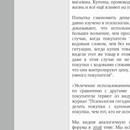
магазина. Купоны, промоко
жизнь и всё ещё влияют на п
Попытка сэкономить день
давно изучено в психологии.
доказывают, что использ
большее волнение, чем про
случаи, когда покупатели
кодовым словом, чем без н
ситуации, когда купив тов
видели этот же товар в этом
даже в этом случае он не 
покупки с кодовыми словам
что они контролируют цену, 
умного покупателя".
«Увлечение использование
по сравнению с другими 
покупатели теряют из виду
журнал "Психология сегодня
делать покупки с купона
покупки, чем тот, кто не ис
Мы видим аналогичную с
форума в
этой
теме. Мы ис