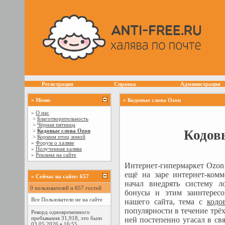
Регистрация
Справка
Администрация
» Меню
» Кодовые слова Ozon
»
О нас
>
Благотворительность
>
Чёрная пятница
Кодов
>
Кодовые слова Ozon
>
Кормим птиц зимой
»
Форум о халяве
»
Полученная халява
»
Реклама на сайте
Интернет-гипермаркет Ozon 
ещё на заре интернет-ком
»
Сейчас на сайте: 657
начал внедрять систему ло
0 пользователей и 657 гостей
бонусы и этим заинтерес
Все Пользователи не на сайте
нашего сайта, тема с
кодо
популярности в течение трёх
Рекорд одновременного
пребывания 31,918, это было
ней постепенно угасал в свя
03.05.2026 в 16:55.