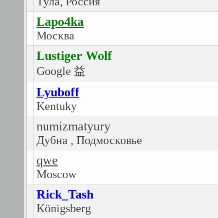
Тула, Россия
Lapo4ka
Москва
Lustiger Wolf
Google 益
Lyuboff
Kentuky
numizmatyury
Дубна , Подмосковье
qwe
Moscow
Rick_Tash
Königsberg