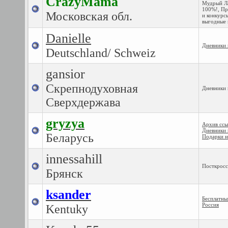
CrazyMama
Мудрый Ла
100%!
,
Пр
Московская обл.
и конкурс
выгодные 
Danielle
Дневники 
Deutschland/ Schweiz
gansior
Скрепнодуховная
Дневники 
Сверхдержава
gryzya
Архив ссы
Дневники 
Беларусь
Подарки н
innessahill
Посткросс
Брянск
ksander
Бесплатны
Россия
Kentuky