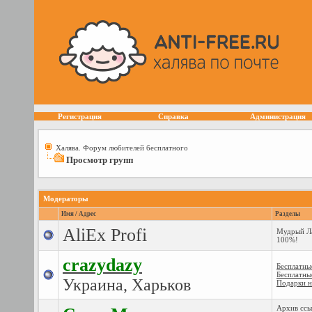
Регистрация
Справка
Администрация
Халява. Форум любителей бесплатного
Просмотр групп
Модераторы
Имя / Адрес
Разделы
AliEx Profi
Мудрый Ла
100%!
crazydazy
Бесплатны
Бесплатны
Украина, Харьков
Подарки н
Архив ссы