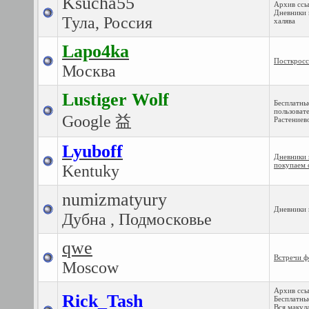
Ksucha55
Архив ссы
Дневники 
Тула, Россия
халява
Lapo4ka
Посткросс
Москва
Lustiger Wolf
Бесплатны
пользоват
Google 益
Растениев
Lyuboff
Дневники 
покупаем 
Kentuky
numizmatyury
Дневники 
Дубна , Подмосковье
qwe
Встречи 
Moscow
Архив ссы
Rick_Tash
Бесплатны
Вся макул