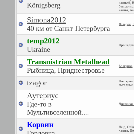
халявой
,
Н
Königsberg
бесплатно
халява
,
Ха
Simona2012
Лотереи
,
40 км от Санкт-Петербурга
temp2012
Прошедши
Ukraine
Transnistrian Metalhead
Болтушка
Рыбница, Приднестровье
tzagor
Посткросс
выгодные 
Аутериус
Где-то в
Дневники 
Мультивселенной....
Корвин
Help
,
Onli
халява
,
По
Горловка