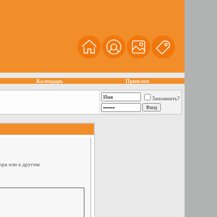
Календарь
Призолов
Запомнить?
ора или к другим