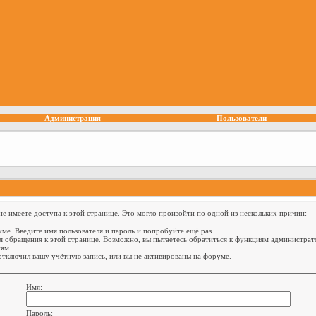
Администрация
Пользователи
е имеете доступа к этой странице. Это могло произойти по одной из нескольких причин:
ме. Введите имя пользователя и пароль и попробуйте ещё раз.
я обращения к этой странице. Возможно, вы пытаетесь обратиться к функциям администрат
ям.
тключил вашу учётную запись, или вы не активированы на форуме.
Имя:
Пароль: