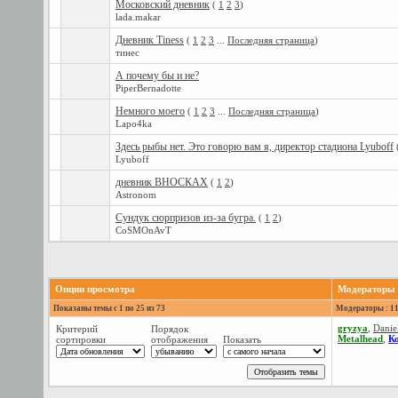
Московский дневник
(
1
2
3
)
lada.makar
Дневник Tiness
(
1
2
3
...
Последняя страница
)
тинес
А почему бы и не?
PiperBernadotte
Немного моего
(
1
2
3
...
Последняя страница
)
Lapo4ka
Здесь рыбы нет. Это говорю вам я, директор стадиона Lyuboff
Lyuboff
дневник ВНОСКАХ
(
1
2
)
Astronom
Сундук сюрпризов из-за бугра.
(
1
2
)
CoSMOnAvT
Опции просмотра
Модераторы
Показаны темы с 1 по 25 из 73
Модераторы : 1
gryzya
,
Danie
Критерий
Порядок
Metalhead
,
К
сортировки
отображения
Показать