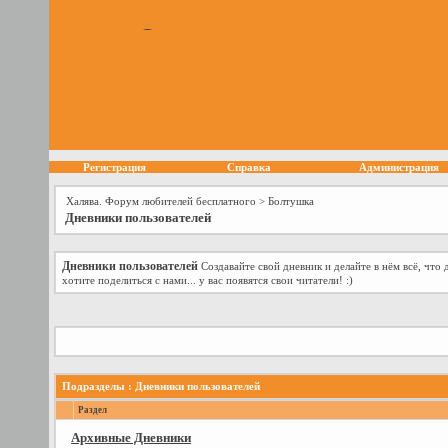
Регистрация
Справка
Администрация
Халява. Форум любителей бесплатного
>
Болтушка
Дневники пользователей
Дневники пользователей
Создавайте свой дневник и делайте в нём всё, чт
хотите поделиться с нами... у вас появятся свои читатели! :)
Подразделы
: Дневники пользователей
Раздел
Архивные Дневники