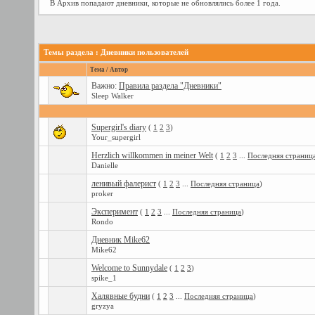
В Архив попадают дневники, которые не обновлялись более 1 года.
Темы раздела
: Дневники пользователей
Тема
/
Автор
Важно:
Правила раздела "Дневники"
Sleep Walker
Supergirl's diary
(
1
2
3
)
Your_supergirl
Herzlich willkommen in meiner Welt
(
1
2
3
...
Последняя страниц
Danielle
ленивый фалерист
(
1
2
3
...
Последняя страница
)
proker
Эксперимент
(
1
2
3
...
Последняя страница
)
Rondo
Дневник Mike62
Mike62
Welcome to Sunnydale
(
1
2
3
)
spike_1
Халявные будни
(
1
2
3
...
Последняя страница
)
gryzya