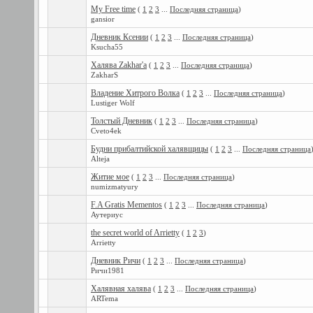
My Free time
(
1
2
3
...
Последняя страница
)
gansior
Дневник Ксении
(
1
2
3
...
Последняя страница
)
Ksucha55
Халява Zakhar'a
(
1
2
3
...
Последняя страница
)
ZakharS
Владение Хитрого Волка
(
1
2
3
...
Последняя страница
)
Lustiger Wolf
Толстый Дневник
(
1
2
3
...
Последняя страница
)
Cveto4ek
Будни прибалтийской халявщицы
(
1
2
3
...
Последняя страница
Alteja
Житие мое
(
1
2
3
...
Последняя страница
)
numizmatyury
F.A Gratis Mementos
(
1
2
3
...
Последняя страница
)
Аутериус
the secret world of Arrietty
(
1
2
3
)
Arrietty
Дневник Ричи
(
1
2
3
...
Последняя страница
)
Ричи1981
Халявная халява
(
1
2
3
...
Последняя страница
)
ARTema