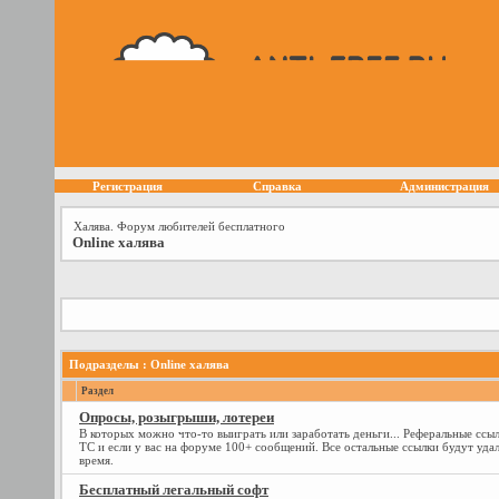
Регистрация
Справка
Администрация
Халява. Форум любителей бесплатного
Online халява
Подразделы
: Online халява
Раздел
Опросы, розыгрыши, лотереи
В которых можно что-то выиграть или заработать деньги... Реферальные ссы
ТС и если у вас на форуме 100+ сообщений. Все остальные ссылки будут удаля
время.
Бесплатный легальный софт