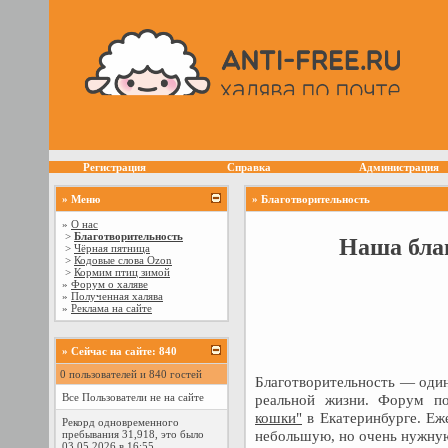
Регистрация
Справка
Администрация
» Меню
» Благотворительность
»
О нас
>
Благотворительность
Наша бла
>
Чёрная пятница
>
Кодовые слова Ozon
>
Кормим птиц зимой
»
Форум о халяве
»
Полученная халява
»
Реклама на сайте
»
Сейчас на сайте: 840
0 пользователей и 840 гостей
Благотворительность — один
реальной жизни. Форум п
Все Пользователи не на сайте
кошки"
в Екатеринбурге. Еж
Рекорд одновременного
небольшую, но очень нужную
пребывания 31,918, это было
03.05.2026 в 16:55.