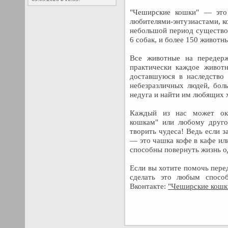
"Чеширские кошки" — это 
любителями-энтузиастами, ко
небольшой период существо
6 собак, и более 150 животн
Все животные на передер
практически каждое животн
доставшуюся в наследство 
небезразличных людей, бол
недуга и найти им любящих х
Каждый из нас может ок
кошкам" или любому друго
творить чудеса! Ведь если з
— это чашка кофе в кафе ил
способны повернуть жизнь о
Если вы хотите помочь пере
сделать это любым спосо
Вконтакте:
"Чеширские кошк