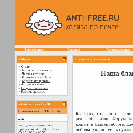
Регистрация
Справка
Администрация
» Меню
» Благотворительность
»
О нас
>
Благотворительность
Наша бла
>
Чёрная пятница
>
Кодовые слова Ozon
>
Кормим птиц зимой
»
Форум о халяве
»
Полученная халява
»
Реклама на сайте
»
Сейчас на сайте: 993
1 пользователей и 992 гостей
Благотворительность — один
реальной жизни. Форум п
figa
кошки"
в Екатеринбурге. Еж
Рекорд одновременного
небольшую, но очень нужную
пребывания 31,918, это было
03.05.2026 в 16:55.