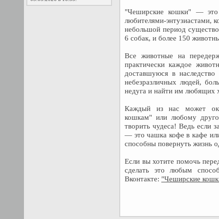
"Чеширские кошки" — это 
любителями-энтузиастами, ко
небольшой период существо
6 собак, и более 150 животн
Все животные на передер
практически каждое животн
доставшуюся в наследство 
небезразличных людей, бол
недуга и найти им любящих х
Каждый из нас может ок
кошкам" или любому друго
творить чудеса! Ведь если з
— это чашка кофе в кафе ил
способны повернуть жизнь о
Если вы хотите помочь пере
сделать это любым спосо
Вконтакте:
"Чеширские кошк