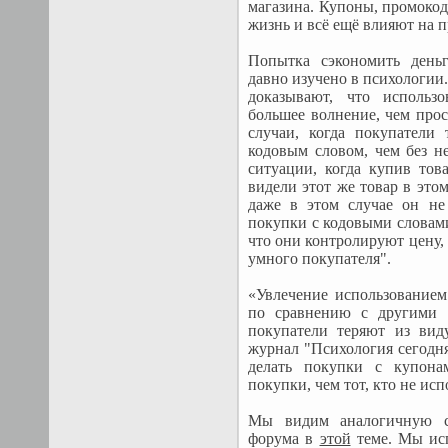
магазина. Купоны, промоко
жизнь и всё ещё влияют на п
Попытка сэкономить день
давно изучено в психологии.
доказывают, что использ
большее волнение, чем про
случаи, когда покупатели
кодовым словом, чем без н
ситуации, когда купив тов
видели этот же товар в этом
даже в этом случае он не 
покупки с кодовыми словам
что они контролируют цену, 
умного покупателя".
«Увлечение использование
по сравнению с другими 
покупатели теряют из виду
журнал "Психология сегодня
делать покупки с купона
покупки, чем тот, кто не ис
Мы видим аналогичную с
форума в
этой
теме. Мы ис