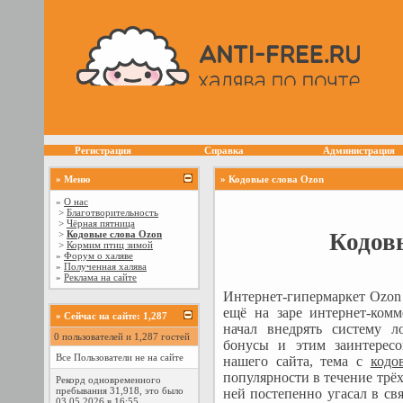
Регистрация
Справка
Администрация
» Меню
» Кодовые слова Ozon
»
О нас
>
Благотворительность
>
Чёрная пятница
Кодов
>
Кодовые слова Ozon
>
Кормим птиц зимой
»
Форум о халяве
»
Полученная халява
»
Реклама на сайте
Интернет-гипермаркет Ozon 
ещё на заре интернет-ком
»
Сейчас на сайте: 1,287
начал внедрять систему ло
0 пользователей и 1,287 гостей
бонусы и этим заинтерес
Все Пользователи не на сайте
нашего сайта, тема с
кодо
популярности в течение трёх
Рекорд одновременного
пребывания 31,918, это было
ней постепенно угасал в свя
03.05.2026 в 16:55.