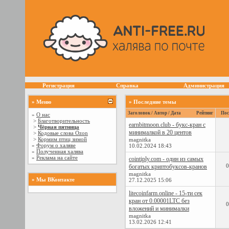
Регистрация
Справка
Администрация
» Меню
» Последние темы
Заголовок / Автор / Дата
Рейтинг
Пос
»
О нас
>
Благотворительность
earnbitmoon.club - букс-кран с
>
Чёрная пятница
минималкой в 20 центов
>
Кодовые слова Ozon
>
Кормим птиц зимой
magnitka
»
Форум о халяве
10.02.2024
18:43
»
Полученная халява
»
Реклама на сайте
cointiply.com - один из самых
0
богатых криптобуксов-кранов
magnitka
» Мы ВКонтакте
27.12.2025
15:06
litecoinfarm.online - 15-ти сек
кран от 0.00001LTC без
0
вложений и минималки
magnitka
13.02.2026
12:41