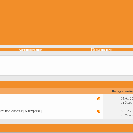
Администрация
Пользователи
Последнее сообщ
05.01.2
от
Sleep
ть под сиденье [AliExpress]
30.12.2
от
Фила