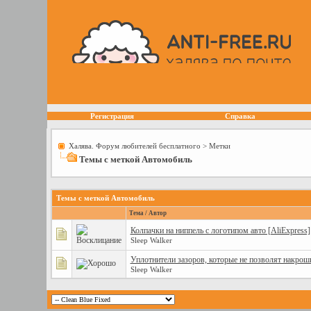
Регистрация
Справка
Халява. Форум любителей бесплатного
>
Метки
Темы с меткой
Автомобиль
Темы с меткой
Автомобиль
Тема / Автор
Колпачки на ниппель с логотипом авто [AliExpress]
Sleep Walker
Уплотнители зазоров, которые не позволят накроши
Sleep Walker