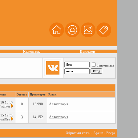
Календарь
Призолов
Запомнить?
ение
Ответов
Просмотров
Раздел
016
13:57
0
13,990
Автотовары
 Walker
015
19:35
3
14,152
Автотовары
телЮга
Обратная связь
-
Архив
-
Вверх