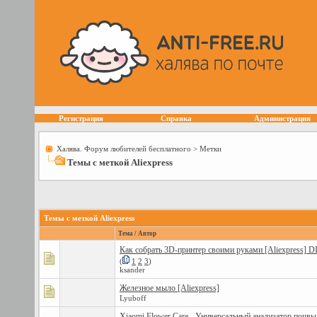
Регистрация
Справка
Администрация
Халява. Форум любителей бесплатного
>
Метки
Темы с меткой
Aliexpress
Темы с меткой
Aliexpress
Тема / Автор
Как собрать 3D-принтер своими руками [Aliexpress] D
(
1
2
3
)
ksander
Железное мыло [Aliexpress]
Lyuboff
Xiaomi Flower Care - Универсальный анализатор почвы