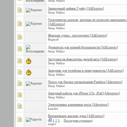
Sleep Walker
Заварочный чайник Гунфу [AliExpress]
Sleep Walker
Уплотнители зазоров, которые не позволят накрошить 
[AliExpress]
Sleep Walker
Женская сумка - мессенджер [AliExpress]
ReginaS
Держатели для ремней безопасности [AliExpress]
Sleep Walker
Заглушки на фиксаторы дверей авто [AliExpress]
Sleep Walker
Зарядник для телефона в прикуриватель [AliExpress]
Sleep Walker
Чехол для брелка сигнализации Pandora [Aliexpress]
Sleep Walker
Зарядный кабель для iPhone 5/5s, iPad [Aliexpress]
Sleep Walker
Электронные карманные весы [Aliexpress]
ksander
Выращиваем жасмин дома [AliExpress]
(
1
2
3
...
Последняя страница
)
tzagor