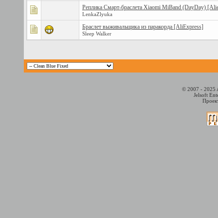
Реплика Cмарт-браслета Xiaomi MiBand (DayDay) [Alie
LenkaZlyuka
Браслет выживальщика из паракорда [AliExpress]
Sleep Walker
© 2007 - 2025 
Jelsoft En
Проект