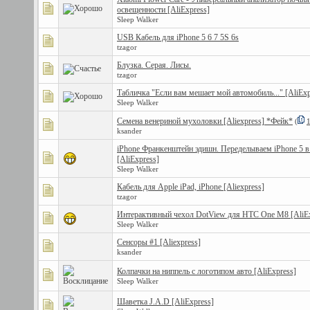
освещенности [AliExpress]
Sleep Walker
USB Кабель для iPhone 5 6 7 5S 6s
tzagor
Блузка. Серая. Лисы.
tzagor
Табличка "Если вам мешает мой автомобиль..." [AliExp
Sleep Walker
Семена венериной мухоловки [Aliexpress] *Фейк*
(
ksander
iPhone Франкенштейн эдишн. Переделываем iPhone 5 в
[AliExpress]
Sleep Walker
Кабель для Apple iPad, iPhone [Aliexpress]
tzagor
Интерактивный чехол DotView для HTC One M8 [AliEx
Sleep Walker
Сенсоры #1 [Aliexpress]
ksander
Колпачки на ниппель с логотипом авто [AliExpress]
Sleep Walker
Шаветка J.A.D [AliExpress]