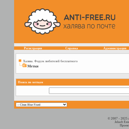
Регистрация
Справка
Администрация
Халява. Форум любителей бесплатного
Метки
Поиск по меткам
© 2007 - 2025 
Jelsoft En
Проект