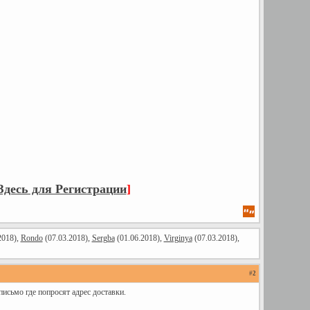
десь для Регистрации
]
2018),
Rondo
(07.03.2018),
Sergba
(01.06.2018),
Virginya
(07.03.2018),
#
2
письмо где попросят адрес доставки.