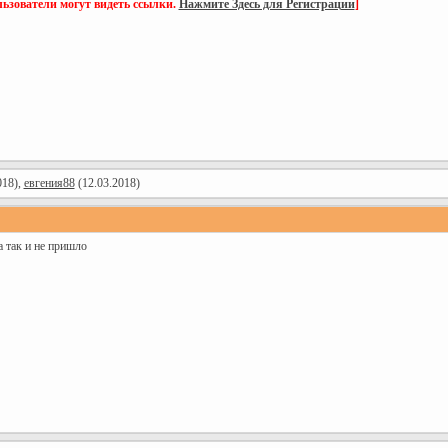
ьзователи могут видеть ссылки.
Нажмите Здесь для Регистрации
]
018),
евгения88
(12.03.2018)
а так и не пришло