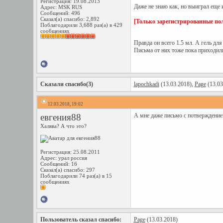
Регистрация: 19.08.2013
Даже не знаю как, но выиграл еще
Адрес: MSK RUS
Сообщений: 496
Сказал(а) спасибо: 2,892
[Только зарегистрированные пол
Поблагодарили 3,688 раз(а) в 429
сообщениях
Правда он всего 1.5 мл. А гель дл
Письма от них тоже пока приходили
Сказали спасибо(3)
lapochkadi
(13.03.2018),
Page
(13.03
12.03.2018, 19:02
евгения88
А мне даже письмо с потверждение
Халява? А что это?
Регистрация: 25.08.2011
Адрес: урал россия
Сообщений: 16
Сказал(а) спасибо: 297
Поблагодарили 74 раз(а) в 15
сообщениях
Пользователь сказал cпасибо:
Page
(13.03.2018)