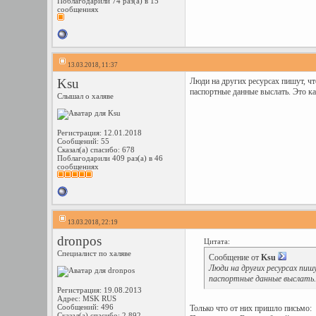
Поблагодарили 74 раз(а) в 15
сообщениях
13.03.2018, 11:37
Ksu
Люди на других ресурсах пишут, ч
паспортные данные выслать. Это ка
Слышал о халяве
Регистрация: 12.01.2018
Сообщений: 55
Сказал(а) спасибо: 678
Поблагодарили 409 раз(а) в 46
сообщениях
13.03.2018, 22:19
dronpos
Цитата:
Специалист по халяве
Сообщение от
Ksu
Люди на других ресурсах пи
паспортные данные выслать.
Регистрация: 19.08.2013
Адрес: MSK RUS
Сообщений: 496
Только что от них пришло письмо:
Сказал(а) спасибо: 2,892