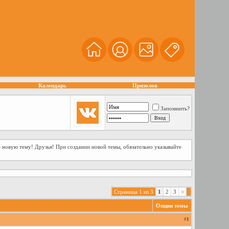
Календарь
Призолов
Запомнить?
 новую тему! Друзья! При создании новой темы, обязательно указывайте
Страница 1 из 3
1
2
3
>
Опции темы
#
1