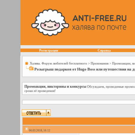
Регистрация
Справка
Халява. Форум любителей бесплатного
>
Призомания
>
Промоакции, в
Розыгрыш подарков от Hugo Boss или путешествия на д
Промоакции, викторины и конкурсы
Обсуждаем, проводимые промоакц
сроки её проведения!
06.03.2018, 16:12