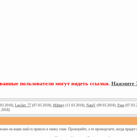
ованные пользователи могут видеть ссылки.
Нажмите З
03.2018),
Lawliet_77
(07.03.2018),
Military
(11.03.2018),
NataV
(09.03.2018),
Page
(07.03.
.2018)
исьмо на ящик mail.ru пришло в папку спам. Проверяйте, а то проморгаете, когда придет 