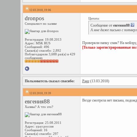
12.03.2018, 19:06
dronpos
Цитата:
Специалист по халяве
Сообщение от
евгения88
А мне даже письмо с потвер
Регистрация: 19.08.2013
Проверяли папку спам? На мейлру, 
Адрес: MSK RUS
Сообщений: 496
[Только зарегистрированные пол
Сказал(а) спасибо: 2,892
Поблагодарили 3,688 раз(а) в 429
сообщениях
Пользователь сказал cпасибо:
Page
(13.03.2018)
12.03.2018, 19:39
евгения88
Везде смотрела нет письма, подожд
Халява? А что это?
Регистрация: 25.08.2011
Адрес: урал россия
Сообщений: 16
Сказал(а) спасибо: 297