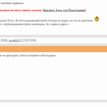
 и пробник парфюма.
ьзователи могут видеть ссылки.
Нажмите Здесь для Регистрации
]
я душа 50 мл. Кстати выигравший имейл больше не играет, но это не проблема.
 с подтверждением факта выигрыша, без запроса адреса.
.2018),
tayna0412
(12.03.2018)
м не приходило, боюсь потеряют мой подарок..