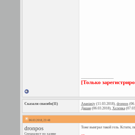
__________________
[Только зарегистрир
Сказали спасибо(11)
Anastasiy
(11.03.2018),
dronpos
(06.
Дашан
(06.03.2018),
Хеленка
(07.03
06.03.2018, 23:48
dronpos
Тоже выиграл такой гель. Кстати, п
Специалист по халяве