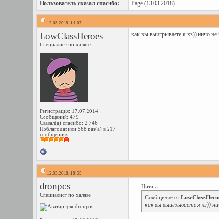
Пользователь сказал cпасибо:
Page
(13.03.2018)
12.03.2018, 14:07
LowClassHeroes
как вы выигрываете я хз)) ничо не 
Специалист по халяве
Регистрация: 17.07.2014
Сообщений: 479
Сказал(а) спасибо: 2,746
Поблагодарили 568 раз(а) в 217
сообщениях
12.03.2018, 18:55
dronpos
Цитата:
Специалист по халяве
Сообщение от
LowClassHero
как вы выигрываете я хз)) н