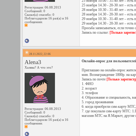
25 ноября 10.00 - 31-40 лет – ест
25 ноября 14.30 - 20-30 лет – ест
Регистрация: 06.08.2013
28 ноября 10.30 - 31-40 лет – есть
Сообщений: 0
28 ноября 14.30 - 20-30 лет – есть
Сказал(а) спасибо: 0
Поблагодарили 16 раз(а) в 16
29 ноября 10.30 - 31-40 лет – есть
сообщениях
29 ноября 14.30 - 20-30 лет – есть
Просьба записываться, если точно 
Запись по ссылке:
[Только зареги
28.11.2022, 22:06
Alena3
Онлайн-опрос для пользователей
Халява? А что это?
Приглашаю на онлайн-опрос жителе
мин. Вознаграждение 1800р. на карт
Запись по почте
[Только зарегист
1. ФИО
2. возраст
3. телефон
4. Образование и специальность, в
5. город проживания
6. когда приобрели сим-карту МТС,
Регистрация: 06.08.2013
7. где покупали сим-карту МТС: 1
Сообщений: 0
магазин МТС на Я.Маркет, другие 
Сказал(а) спасибо: 0
Поблагодарили 16 раз(а) в 16
сообщениях