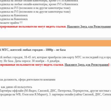
ь подписка на любые онлайн-кинотеатры, кроме IVI и Кинопоиск
ь подписка на любые онлайн-кинотеатры, кроме IVI и Кинопоиск
 подписка на IVI (возможно и на другие кинотеатры тоже)
 подписка на IVI (возможно и на другие кинотеатры тоже)
 подписка на Кинопоиск
 подписка на Кинопоиск
сможете прийти !!!
стрированные пользователи могут видеть ссылки.
Нажмите Здесь для Регистрации
 МТС, жителей любых городов – 1800р – не база
й любых городов, 18-45 лет, которые приобрели сим-карту МТС за последний год и про
у. Не база. Даты опроса: 30 ноября – 6 декабря.
рированные пользователи могут видеть ссылки.
Нажмите Здесь для Регистрации
]
:
аша должность, сфера деятельности компании
 как давно ей пользуетесь
.Партнёры оффлайн (М-Видео, Связной, ДНС, Пятерочка, Перекресток, другие местные с
продавцы на WB, Озон или Я.Маркет), 3. партнеры онлайн (сайты Связной, ДНС, Ситил