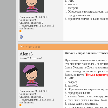
1. ФИО
2. возраст
3. телефон
4. Образование и специальность, в
5. город проживания
Регистрация: 06.08.2013
6. скрин или ссылка на ваше объявл
Сообщений: 0
Сказал(а) спасибо: 0
Поблагодарили 16 раз(а) в 16
сообщениях
21.01.2023, 15:59
Alena3
Онлайн - опрос для клиентов бан
Халява? А что это?
Приглашаю на интервью мужчин и ж
кто был клиентом более 2-х лет на
банка. Участие по Zoom на смартфо
сайте банка до момента отправки за
Запись по почте
[Только зарегист
1. ФИО
2. возраст
3. тел моб.
4. Образование и специальность, в
Регистрация: 06.08.2013
5. город проживания
Сообщений: 0
6. в каких банках и какие продукты
Сказал(а) спасибо: 0
Поблагодарили 16 раз(а) в 16
7. если были ранее клиентом Хоум к
сообщениях
8. марка вашего смартфона
9. готовы предоставить свои паспо