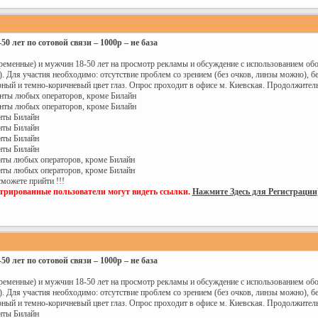
 лет по сотовой связи – 1000р – не база
еменные) и мужчин 18-50 лет на просмотр рекламы и обсуждение с использованием обор
. Для участия необходимо: отсутствие проблем со зрением (без очков, линзы можно), бе
ный и темно-коричневый цвет глаз. Опрос проходит в офисе м. Киевская. Продолжитель
ненты любых операторов, кроме Билайн
ненты любых операторов, кроме Билайн
енты Билайн
енты Билайн
енты Билайн
енты Билайн
ненты любых операторов, кроме Билайн
ненты любых операторов, кроме Билайн
сможете прийти !!!
стрированные пользователи могут видеть ссылки.
Нажмите Здесь для Регистрации
 лет по сотовой связи – 1000р – не база
еменные) и мужчин 18-50 лет на просмотр рекламы и обсуждение с использованием обор
. Для участия необходимо: отсутствие проблем со зрением (без очков, линзы можно), бе
ный и темно-коричневый цвет глаз. Опрос проходит в офисе м. Киевская. Продолжитель
енты Билайн