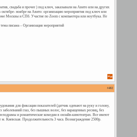
атив, свадьба и прочее ) под ключ, заказывали на Авито или на других
л в октябре- ноябре на Авито: организацию мероприятия под ключ или
кроме Москвы и СПб. Участие по Zoom с компьютера или ноутбука. Не
 тема письма – Организация мероприятий
#
482
дования для фиксации показателей (датчик одевают на руку и голову,
з заболеваний глаз, без пышных волос, без наращенных ресниц, без
мелодрамы и романтические комедии в онлайн-кинотеатрах. Все имеют
е м. Киевская. Продолжительность 3 часа. Вознаграждение 2500р.