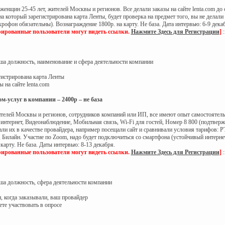
нщин 25-45 лет, жителей Москвы и регионов. Все делали заказы на сайте lenta.com до се
а который зарегистрирована карта Ленты, будет проверка на предмет того, вы не делали
рофон обязательны). Вознаграждение 1800р. на карту. Не база. Дата интервью: 6-9 дека
рированные пользователи могут видеть ссылки.
Нажмите Здесь для Регистрации
]
:
аша должность, наименование и сфера деятельности компании
гистрирована карта Ленты
ы на сайте lenta.com
м-услуг в компании – 2400р – не база
елей Москвы и регионов, сотрудников компаний или ИП, все имеют опыт самостоятельн
тернет, Видеонаблюдение, Мобильная связь, Wi-Fi для гостей, Номер 8 800 (подтвержде
ли их в качестве провайдера, например посещали сайт и сравнивали условия тарифов: 
, Билайн. Участие по Zoom, надо будет подключиться со смартфона (устойчивый интерн
 карту. Не база. Даты интервью: 8-13 декабря.
рированные пользователи могут видеть ссылки.
Нажмите Здесь для Регистрации
]
:
аша должность, сфера деятельности компании
и, когда заказывали, ваш провайдер
ете участвовать в опросе