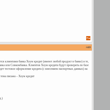
#
489
ся клиентами банка Хоум кредит (имеют любой продукт в банке) и те,
анка или Совкомбанка. Клиентов Хоум кредита будут проверять по базе
дет тестовое оформление кредита (с внесением паспортных данных) на
 тема письма – Хоум кредит
д.)