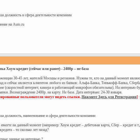
аша должность и сфера деятельности компании
ение на Auto.ru
ка Хоум кредит (сейчас или ранее) - 2400р – не база
енщин 30-45 лет, жителей Москвы и регионов. Нужны те, кто на данный момент являют
зад и сейчас является клиентом любого из банков: Альфа-Банка, Тинькофф-Банка, Сберб
не (скоростной интернет, камера и работающий микрофон обязательны). На интервью бу
явки. Вознаграждение 2400р. на карту. Не база. Дата интервью: 24-30 января.
рированные пользователи могут видеть ссылки.
Нажмите Здесь для Регистрации
]
:
аша должность, наименование и сфера деятельности компании
 имеете на данный момент (например: Хоум кредит – дебетовая карта, Сбер – кредит и т.
редита – то сколько лет назад?
ртные данные на интервью ?