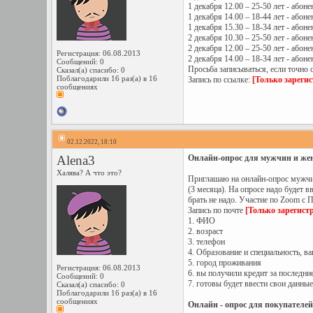
1 декабря 12.00 – 25-50 лет - абон
1 декабря 14.00 – 18-44 лет - абон
1 декабря 15.30 – 18-34 лет - абон
2 декабря 10.30 – 25-50 лет - або
2 декабря 12.00 – 25-50 лет - або
Регистрация: 06.08.2013
2 декабря 14.00 – 18-34 лет - або
Сообщений: 0
Просьба записываться, если точно 
Сказал(а) спасибо: 0
Поблагодарили 16 раз(а) в 16
Запись по ссылке:
[Только зареги
сообщениях
02.12.2022, 18:10
Alena3
Онлайн-опрос для мужчин и женщ
Халява? А что это?
Приглашаю на онлайн-опрос мужчин
(3 месяца). На опросе надо будет 
брать не надо. Участие по Zoom с П
Запись по почте
[Только зарегист
1. ФИО
2. возраст
3. телефон
4. Образование и специальность, в
5. город проживания
Регистрация: 06.08.2013
6. вы получили кредит за последние
Сообщений: 0
7. готовы будет ввести свои данны
Сказал(а) спасибо: 0
Поблагодарили 16 раз(а) в 16
сообщениях
Онлайн - опрос для покупателей