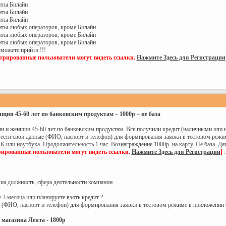
енты Билайн
енты Билайн
енты Билайн
ненты любых операторов, кроме Билайн
ненты любых операторов, кроме Билайн
ненты любых операторов, кроме Билайн
сможете прийти !!!
стрированные пользователи могут видеть ссылки.
Нажмите Здесь для Регистрации
ин 45-60 лет по банковским продуктам – 1000р – не база
 и женщин 45-60 лет по банковским продуктам. Все получили кредит (наличными или на
ввести свои данные (ФИО, паспорт и телефон) для формирования заявки в тестовом режи
К или ноутбука. Продолжительность 1 час. Вознаграждение 1000р. на карту. Не база. Дат
рированные пользователи могут видеть ссылки.
Нажмите Здесь для Регистрации
]
:
аша должность, сфера деятельности компании
 3 месяца или планируете взять кредит ?
е (ФИО, паспорт и телефон) для формирования заявки в тестовом режиме в приложении 
 магазина Лента - 1800р