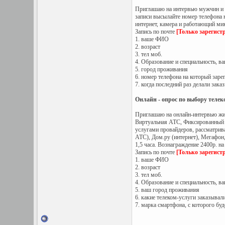
Приглашаю на интервью мужчин и же
записи высылайте номер телефона н
интернет, камера и работающий мик
Запись по почте
[Только зарегист
1. ваше ФИО
2. возраст
3. тел моб.
4. Образование и специальность, в
5. город проживания
6. номер телефона на который заре
7. когда последний раз делали заказ
Онлайн - опрос по выбору телеко
Приглашаю на онлайн-интервью жит
Виртуальная АТС, Фиксированный ин
услугами провайдеров, рассматрива
АТС), Дом.ру (интернет), Мегафон
1,5 часа. Вознаграждение 2400р. на
Запись по почте
[Только зарегист
1. ваше ФИО
2. возраст
3. тел моб.
4. Образование и специальность, в
5. ваш город проживания
6. какие телеком-услуги заказывал
7. марка смартфона, с которого буд