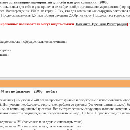
зывал организацию мероприятий для себя или для компании - 2000р
то заказывал для себя и уже провел в сентябре-ноябре организацию мероприятия (корпор
аса. Вознаграждение 1500р. на карту. 2. Тех, кто для компании как сотрудник заказыва
 Продолжительность 1,5 часа. Вознаграждение 2000р. на карту. Подходят все города, 
.
рированные пользователи могут видеть ссылки.
Нажмите Здесь для Регистрации
]
:
аша должность и сфера деятельности компании
 сервисе
мпании
0 лет по фильмам – 2500р – не база
еменные) и мужчин 20-40 лет на просмотр фильма и обсуждение с использованием обору
. Для участия необходимо: отсутствие проблем со зрением (без очков, линзы можно), бе
рный и темно-коричневый цвет глаз. Все смотрят сериалы следующих жанров: комедии, 
лайн-кинотеатр (подтверждений предоставлять не надо). Не база. Опрос проходит в офис
 подписка на IVI (возможно и на другие кинотеатры тоже)
 подписка на IVI (возможно и на другие кинотеатры тоже)