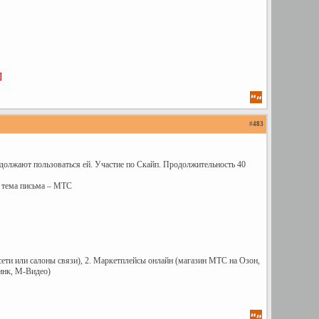
]
#
483
должают пользоваться ей. Участие по Скайп. Продолжительность 40
 тема письма – МТС
ети или салоны связи), 2. Маркетплейсы онлайн (магазин МТС на Озон,
инк, М-Видео)