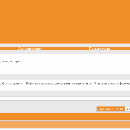
Администрация
Пользователи
грыши, лотереи
аботать деньги... Реферальные ссылки допустимы только если вы ТС и если у вас на форуме
Страница 49 из 61
«
П