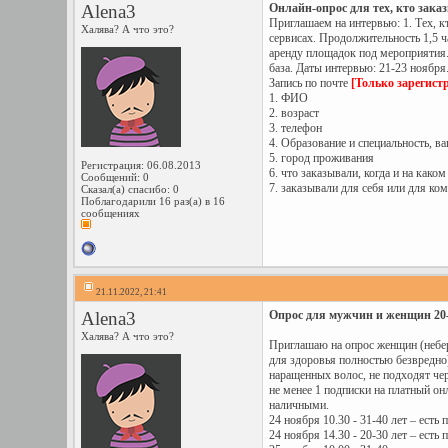
Alena3
Онлайн-опрос для тех, кто зака
Приглашаем на интервью: 1. Тех, к
Халява? А что это?
сервисах. Продолжительность 1,5 ч
аренду площадок под мероприятия.
база. Даты интервью: 21-23 ноября
Запись по почте
[Только зарегист
1. ФИО
2. возраст
3. телефон
4. Образование и специальность, в
5. город проживания
Регистрация: 06.08.2013
6. что заказывали, когда и на каком
Сообщений: 0
7. заказывали для себя или для ко
Сказал(а) спасибо: 0
Поблагодарили 16 раз(а) в 16
сообщениях
21.11.2022, 21:41
Alena3
Опрос для мужчин и женщин 20-4
Халява? А что это?
Приглашаю на опрос женщин (небер
для здоровья полностью безвредно)
наращенных волос, не подходят че
не менее 1 подписки на платный он
наличными.
24 ноября 10.30 - 31-40 лет – есть
24 ноября 14.30 - 20-30 лет – есть