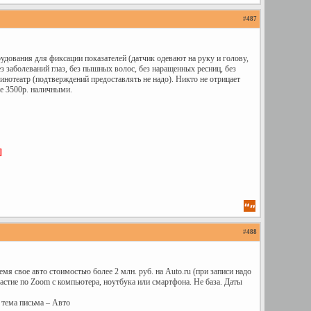
#
487
дования для фиксации показателей (датчик одевают на руку и голову,
з заболеваний глаз, без пышных волос, без наращенных ресниц, без
инотеатр (подтверждений предоставлять не надо). Никто не отрицает
ие 3500р. наличными.
]
#
488
я свое авто стоимостью более 2 млн. руб. на Auto.ru (при записи надо
астие по Zoom с компьютера, ноутбука или смартфона. Не база. Даты
 тема письма – Авто