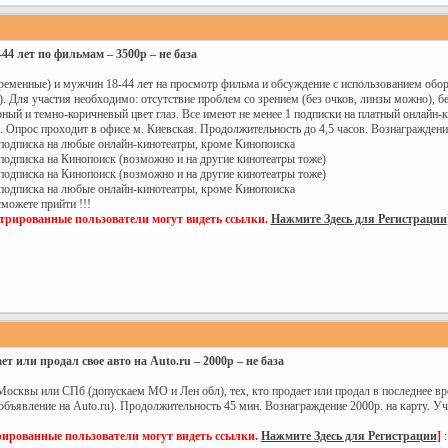
4 лет по фильмам – 3500р – не база
еменные) и мужчин 18-44 лет на просмотр фильма и обсуждение с использованием обору
. Для участия необходимо: отсутствие проблем со зрением (без очков, линзы можно), бе
ный и темно-коричневый цвет глаз. Все имеют не менее 1 подписки на платный онлайн-к
а. Опрос проходит в офисе м. Киевская. Продолжительность до 4,5 часов. Вознагражден
ть подписка на любые онлайн-кинотеатры, кроме Кинопоиска
ь подписка на Кинопоиск (возможно и на другие кинотеатры тоже)
ь подписка на Кинопоиск (возможно и на другие кинотеатры тоже)
ть подписка на любые онлайн-кинотеатры, кроме Кинопоиска
сможете прийти !!!
стрированные пользователи могут видеть ссылки.
Нажмите Здесь для Регистрации
т или продал свое авто на Auto.ru – 2000р – не база
сквы или СПб (допускаем МО и Лен обл), тех, кто продает или продал в последнее врем
объявление на Auto.ru). Продолжительность 45 мин. Вознаграждение 2000р. на карту. Уч
рированные пользователи могут видеть ссылки.
Нажмите Здесь для Регистрации
]
: