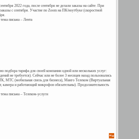
нтября 2022 года, после сентября не делали заказы на сайте. При
 заказы с сентября. Участие по Zoom на ПК/ноутбуке (скоростной
бря.
 тема письма – Лента
о подбора тарифа для своей компании одной или нескольких услуг:
ний не требуется). Сейчас или не более 3 месяцев назад пользовались
РТК, МТС (мобильная связь для бизнеса), Манго Телеком (Виртуальная
ет, камера и работающий микрофон обязательны). Продолжительность
 тема письма – Телеком-услуги