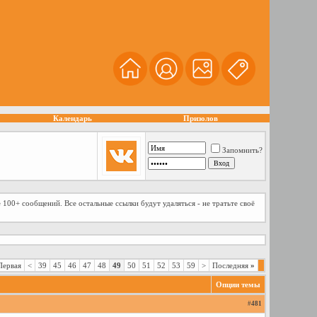
Календарь
Призолов
Запомнить?
 100+ сообщений. Все остальные ссылки будут удаляться - не тратьте своё
ервая
<
39
45
46
47
48
49
50
51
52
53
59
>
Последняя
»
Опции темы
#
481