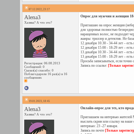
07.12.2022, 23:17
Alena3
Опрос для мужчин и женщин 18-4
Халява? А что это?
Приглашаю на опрос женщин (небер
для здоровья полностью безвредно)
наращенных волос, не подходят чер
жанры: триллер и детектив. Не баз
12 декабря 10.30 - 34-44 лет – ес
12 декабря 15.00 - 18-29 лет – ест
13 декабря 10.30 - 34-44 лет – ест
13 декабря 15.00 - 18-29 лет – ес
Просьба записываться, если точно 
Регистрация: 06.08.2013
Запись по ссылке:
[Только зареги
Сообщений: 0
Сказал(а) спасибо: 0
Поблагодарили 16 раз(а) в 16
сообщениях
19.01.2023, 18:45
Alena3
Онлайн-опрос для тех, кто продае
Халява? А что это?
Приглашаем на интервью жителей Мо
выслать скрин или ссылку на ваше 
интервью: 23 -27 января.
Запись по почте
[Только зарегист