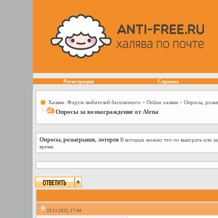
Регистрация
Справка
Халява. Форум любителей бесплатного
>
Online халява
>
Опросы, розы
Опросы за вознаграждение от Alena
Опросы, розыгрыши, лотереи
В которых можно что-то выиграть или зар
время.
19.11.2022, 17:44