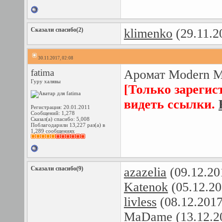
Сказали спасибо(2)
klimenko
(29.11.2
30.11.2017, 02:08
fatima
Аромат Modern Mu
Гуру халявы
[Только зарегис
видеть ссылки.
Регистрация: 20.01.2011
Сообщений: 1,278
Сказал(а) спасибо: 5,008
Поблагодарили 13,227 раз(а) в
1,289 сообщениях
Сказали спасибо(9)
azazelia
(09.12.20
Katenok
(05.12.20
livless
(08.12.201
MaDame
(13.12.2