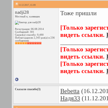
11.12.2017, 15:09
nadji28
Тоже пришли
Местный я, халявщик
[Только зарегис
Регистрация: 06.08.2014
Сообщений: 301
видеть ссылки.
Сказал(а) спасибо: 9,490
Поблагодарили 2,343 раз(а) в 236
_______________
сообщениях
[Только зарегис
видеть ссылки.
[Только зарегис
видеть ссылки.
Сказали спасибо(3)
Bebetta
(16.12.20
Надя33
(11.12.20