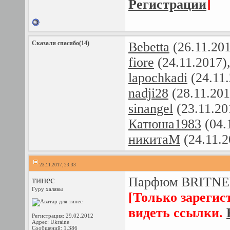
Регистрации
]
Сказали спасибо(14)
Bebetta
(26.11.20
fiore
(24.11.2017)
lapochkadi
(24.11
nadji28
(28.11.201
sinangel
(23.11.20
Катюша1983
(04.
никитаМ
(24.11.2
23.11.2017, 23:33
тинес
Парфюм BRITNE
Гуру халявы
[Только зарегис
видеть ссылки.
Регистрация: 29.02.2012
Адрес: Ukraine
Сообщений: 1,386