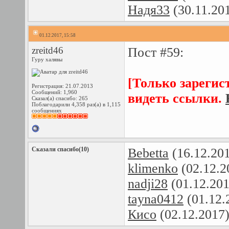
Надя33
(30.11.20
01.12.2017, 15:58
zreitd46
Пост #59:
Гуру халявы
[Только зарегис
Регистрация: 21.07.2013
Сообщений: 1,960
видеть ссылки.
Сказал(а) спасибо: 265
Поблагодарили 4,358 раз(а) в 1,115
сообщениях
Сказали спасибо(10)
Bebetta
(16.12.20
klimenko
(02.12.2
nadji28
(01.12.20
tayna0412
(01.12.
Кисо
(02.12.2017