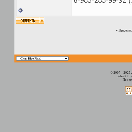
8-985-285-99-92 (
«
Предыду
© 2007 - 2025 
Jelsoft En
Проект