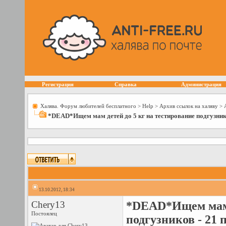
Регистрация
Справка
Администрация
Халява. Форум любителей бесплатного
>
Help
>
Архив ссылок на халяву
>
*DEAD*Ищем мам детей до 5 кг на тестирование подгузник
13.10.2012, 18:34
Chery13
*DEAD*Ищем мам д
Постоялец
подгузников - 21 