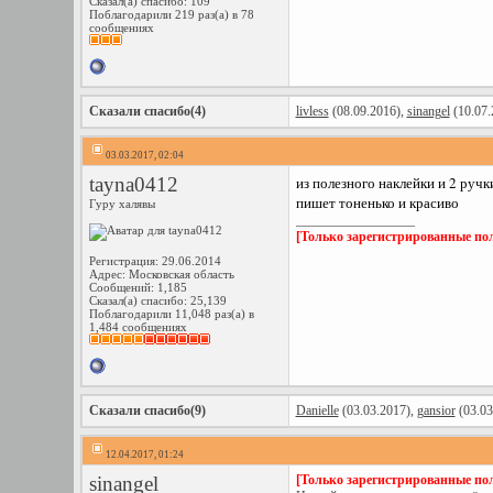
Сказал(а) спасибо: 109
Поблагодарили 219 раз(а) в 78
сообщениях
Сказали спасибо(4)
livless
(08.09.2016),
sinangel
(10.07.
03.03.2017, 02:04
tayna0412
из полезного наклейки и 2 ручк
пишет тоненько и красиво
Гуру халявы
__________________
[Только зарегистрированные пол
Регистрация: 29.06.2014
Адрес: Московская область
Сообщений: 1,185
Сказал(а) спасибо: 25,139
Поблагодарили 11,048 раз(а) в
1,484 сообщениях
Сказали спасибо(9)
Danielle
(03.03.2017),
gansior
(03.03
12.04.2017, 01:24
sinangel
[Только зарегистрированные пол