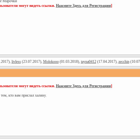
вые Марочки
ьзователи могут видеть ссылки.
Нажмите Здесь для Регистрации
]
.2017),
livless
(23.07.2017),
Molokooo
(01.03.2018),
tayna0412
(17.04.2017),
zecchin
(10.07
ьзователи могут видеть ссылки.
Нажмите Здесь для Регистрации
]
 тем, кто вам прислал халяву.