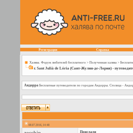
Регистрация
Справка
Халява. Форум любителей бесплатного
>
Полученная халява
>
Бесплатн
г. Sant Julià de Lória (Сант-Жулия-де-Лория) - путеводит
Андорра
Бесплатные путеводители по городам Андорры. Столица - Андор
08.07.2016, 14:48
zecchin
Прислали