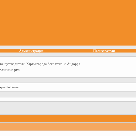
Администрация
Пользователи
ые путеводители. Карты города бесплатно.
>
Андорра
ели и карта
ра-Ла-Велья.