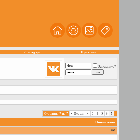
Календарь
Призолов
Запомнить?
Страница 7 из 7
«
Первая
<
3
4
5
6
7
Опции темы
#
61