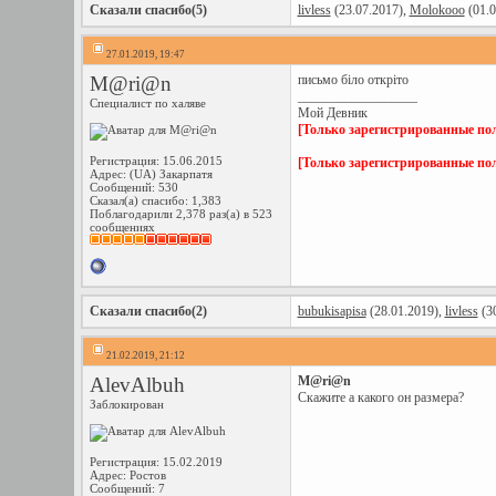
Сказали спасибо(5)
livless
(23.07.2017),
Molokooo
(01.0
27.01.2019, 19:47
M@ri@n
письмо біло откріто
__________________
Специалист по халяве
Мой Девник
[Только зарегистрированные пол
Регистрация: 15.06.2015
[Только зарегистрированные пол
Адрес: (UA) Закарпатя
Сообщений: 530
Сказал(а) спасибо: 1,383
Поблагодарили 2,378 раз(а) в 523
сообщениях
Сказали спасибо(2)
bubukisapisa
(28.01.2019),
livless
(30
21.02.2019, 21:12
AlevAlbuh
M@ri@n
Скажите а какого он размера?
Заблокирован
Регистрация: 15.02.2019
Адрес: Ростов
Сообщений: 7