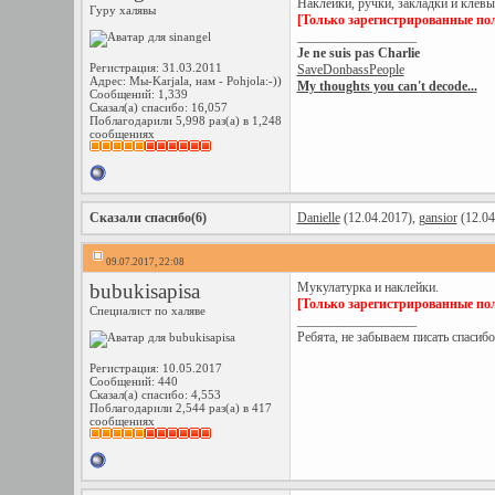
Наклейки, ручки, закладки и клё
Гуру халявы
[Только зарегистрированные пол
__________________
Je ne suis pas Charlie
Регистрация: 31.03.2011
SaveDonbassPeople
Адрес: Мы-Karjala, нам - Pohjola:-))
My thoughts you can't decode...
Сообщений: 1,339
Сказал(а) спасибо: 16,057
Поблагодарили 5,998 раз(а) в 1,248
сообщениях
Сказали спасибо(6)
Danielle
(12.04.2017),
gansior
(12.04
09.07.2017, 22:08
bubukisapisa
Мукулатурка и наклейки.
[Только зарегистрированные пол
Специалист по халяве
__________________
Ребята, не забываем писать спасибо
Регистрация: 10.05.2017
Сообщений: 440
Сказал(а) спасибо: 4,553
Поблагодарили 2,544 раз(а) в 417
сообщениях