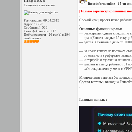
litecoinfarm.online - 15-ти 
Специалист по халяве
[Только зарегистрированные пол
.
Свежий кран, проект начал работать
Регистрация: 09.04.2013
Адрес: СССР
.
Сообщений: 533
Основные функции крана:
Сказал(а) спасибо: 112
— регистрация одним кликом, по em
Поблагодарили 426 раз(а) в 294
— кран (Faucet) каждые 15 секунд !
сообщениях
— дается 30 кликов в день от 0.000
— на кране каптчу не прохожу, став
— от количества рефералов зависит
— интерфейс интуитивно понятен, с
— депозит и вывод работают с Fauc
— сайт открывается у меня с VPN/
.
Минимальная выплата без комиссии
Сделал тестовый вывод на FaucetPa
.
.
.
Главная панель :
.