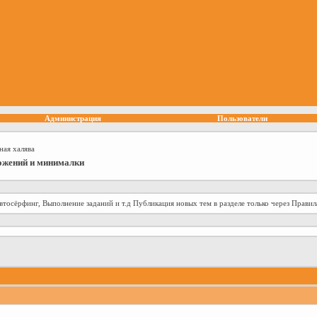
Администрация
Пользователи
ая халява
вложений и минималки
втосёрфинг, Выполнение заданий и т.д Публикация новых тем в разделе только через Правила р