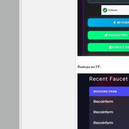
.
.
Выводы на FP :
.