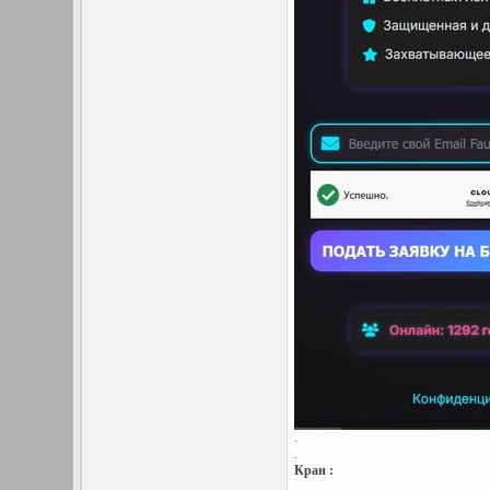
.
.
Кран :
.