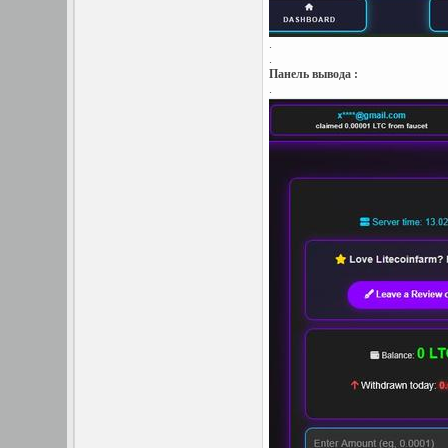
.
.
Панель вывода :
.