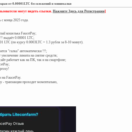
сек кран от 0.00001LTC без вложений и минималки
ьзователи могут видеть ссылки.
Нажмите Здесь для Регистрации
]
 с конца 2025 года.
ail кошелька FaucetPay;
!! выдаёт 0.00001 LTC;
01 LTC (по курсу 0.0003LTC = 1.3 рубля за 8-10 минут).
ится "галка" автоматически !!!;
 увеличение лимита на снятие средств;
айт работает как на ПК, так и на смартфоне;
etPay;
proxy!
 на FaucetPay.
y - транзакции проходят моментально,