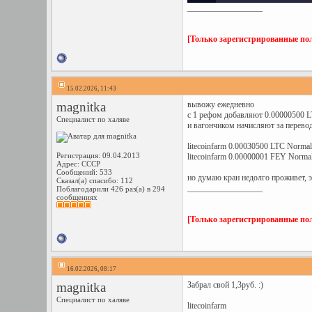
__________________
[Только зарегистрированные пол
15.02.2026, 11:43
magnitka
вывожу ежедневно
с 1 рефом добавляют 0.00000500 
Специалист по халяве
и вагончиком начисляют за перево
litecoinfarm 0.00030500 LTC Normal
Регистрация: 09.04.2013
litecoinfarm 0.00000001 FEY Normal
Адрес: СССР
Сообщений: 533
но думаю кран недолго проживет, э
Сказал(а) спасибо: 112
__________________
Поблагодарили 426 раз(а) в 294
сообщениях
[Только зарегистрированные пол
16.02.2026, 08:17
magnitka
Забрал свой 1,3руб. :)
Специалист по халяве
litecoinfarm