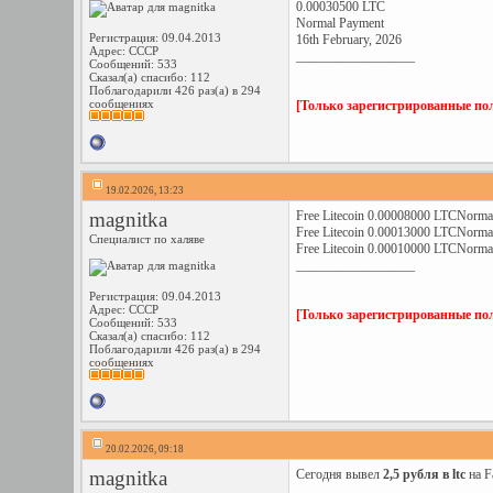
0.00030500 LTC
Normal Payment
Регистрация: 09.04.2013
16th February, 2026
Адрес: СССР
__________________
Сообщений: 533
Сказал(а) спасибо: 112
Поблагодарили 426 раз(а) в 294
сообщениях
[Только зарегистрированные пол
19.02.2026, 13:23
magnitka
Free Litecoin 0.00008000 LTCNormal
Free Litecoin 0.00013000 LTCNormal
Специалист по халяве
Free Litecoin 0.00010000 LTCNormal
__________________
Регистрация: 09.04.2013
Адрес: СССР
[Только зарегистрированные пол
Сообщений: 533
Сказал(а) спасибо: 112
Поблагодарили 426 раз(а) в 294
сообщениях
20.02.2026, 09:18
magnitka
Сегодня вывел
2,5 рубля в ltc
на F