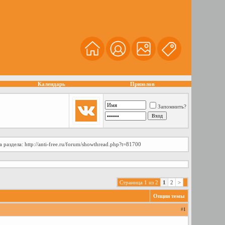
Календарь
Призолов
Запомнить?
аздела: http://anti-free.ru/forum/showthread.php?t=81700
Страница 1 из 2
1
2
>
Опции темы
#
1