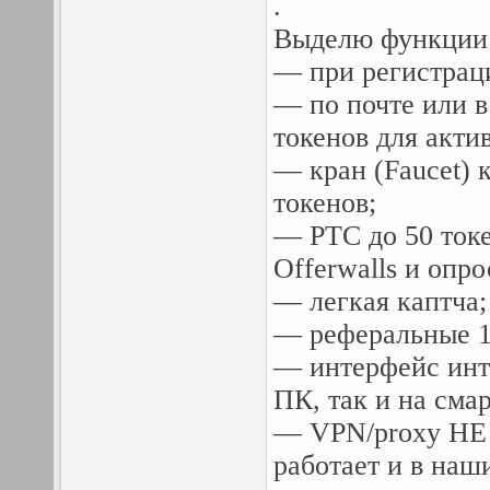
.
Выделю функции 
— при регистраци
— по почте или в
токенов для акти
— кран (Faucet) 
токенов;
— PTC до 50 токен
Offerwalls и опро
— легкая каптча;
— реферальные 
— интерфейс инту
ПК, так и на сма
— VPN/proxy НЕ 
работает и в наш