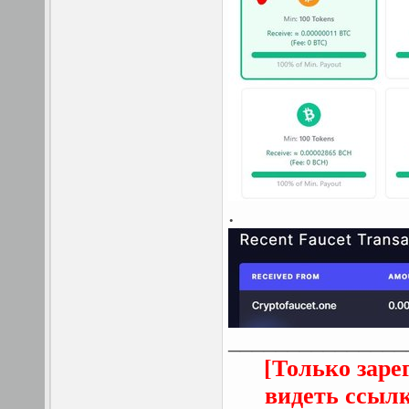
.
_______________
[Только заре
видеть ссыл