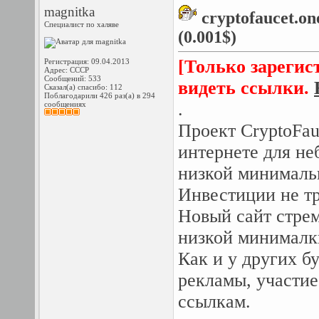
magnitka
cryptofaucet.o
Специалист по халяве
(0.001$)
[Только зарегис
Регистрация: 09.04.2013
Адрес: СССР
Сообщений: 533
видеть ссылки.
Сказал(а) спасибо: 112
Поблагодарили 426 раз(а) в 294
.
сообщениях
Проект CryptoFauc
интернете для не
низкой минималь
Инвестиции не т
Новый сайт стрем
низкой минималк
Как и у других б
рекламы, участие
ссылкам.