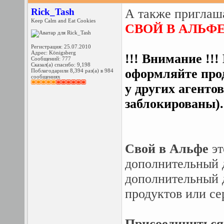
Rick_Tash
А также приглаш
Keep Calm and Eat Cookies
СВОЙ В АЛЬФ
Регистрация: 25.07.2010
Адрес: Königsberg
!!! Внимание !!!
Сообщений: 777
Сказал(а) спасибо: 9,198
оформляйте прод
Поблагодарили 8,394 раз(а) в 984
сообщениях
у других агентов
заблокированы).
Свой в Альфe
эт
дополнительный д
дополнительный 
продуктов или се
Присоединиться