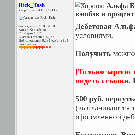
Rick_Tash
Альфа Б
Keep Calm and Eat Cookies
кэшбэк и процент 
Дебетовая Альфа
Регистрация: 25.07.2010
Адрес: Königsberg
условиями.
Сообщений: 777
Сказал(а) спасибо: 9,198
Поблагодарили 8,394 раз(а) в 984
сообщениях
Получить
можно
[Только зарегис
видеть ссылки.
500 руб. вернуть
(выплачиваются т
оформленной деб
Бесплатная. Всег