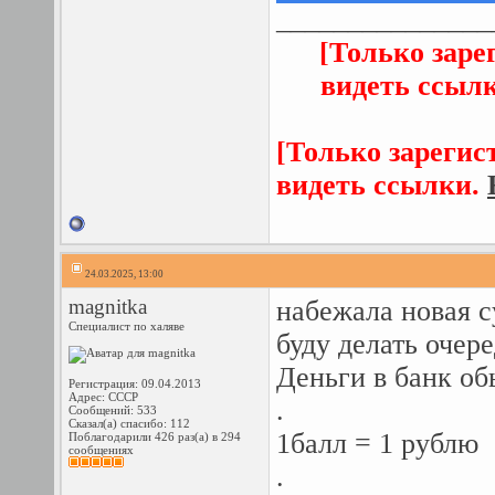
_______________
[Только заре
видеть ссыл
[Только зарегис
видеть ссылки.
24.03.2025, 13:00
magnitka
набежала новая с
Специалист по халяве
буду делать очер
Деньги в банк об
Регистрация: 09.04.2013
Адрес: СССР
.
Сообщений: 533
Сказал(а) спасибо: 112
1балл = 1 рублю
Поблагодарили 426 раз(а) в 294
сообщениях
.