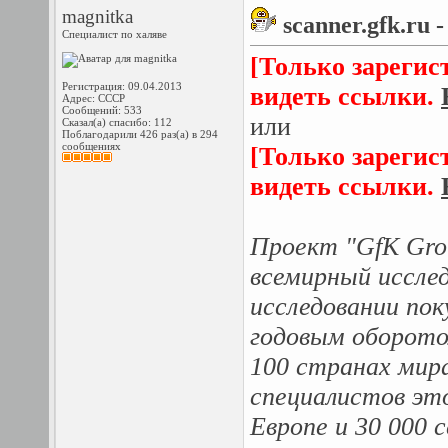
magnitka
scanner.gfk.ru
Специалист по халяве
[Только зарегис
Регистрация: 09.04.2013
видеть ссылки.
Адрес: СССР
Сообщений: 533
или
Сказал(а) спасибо: 112
Поблагодарили 426 раз(а) в 294
сообщениях
[Только зарегис
видеть ссылки.
Проект "GfK Grou
всемирный исслед
исследовании пок
годовым оборотом
100 странах мир
специалистов это
Европе и 30 000 с