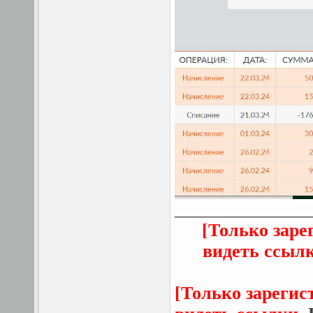
_______________
[Только заре
видеть ссыл
[Только зарегис