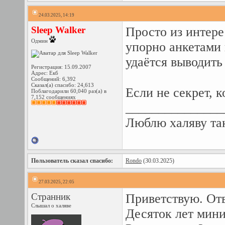
24.03.2025, 14:19
Sleep Walker
Просто из интере
Одмин
упорно анкетами 
удаётся выводить
Регистрация: 15.09.2007
Адрес: Екб
Сообщений: 6,392
Сказал(а) спасибо: 24,613
Если не секрет, 
Поблагодарили 60,040 раз(а) в
7,152 сообщениях
_______________
Люблю халяву так
Пользователь сказал cпасибо:
Rondo
(30.03.2025)
27.03.2025, 22:05
Странник
Приветствую. Отв
Слышал о халяве
Десяток лет мини