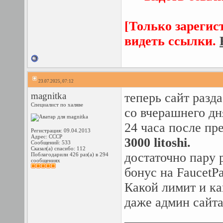
[Только зарегис
видеть ссылки.
23.07.2025, 07:12
magnitka
теперь сайт разда
Специалист по халяве
со вчерашнего дн
24 часа после пр
Регистрация: 09.04.2013
Адрес: СССР
3000 litoshi.
Сообщений: 533
Сказал(а) спасибо: 112
достаточно пару 
Поблагодарили 426 раз(а) в 294
сообщениях
бонус на FaucetPa
Какой лимит и как
даже админ сайта
_______________