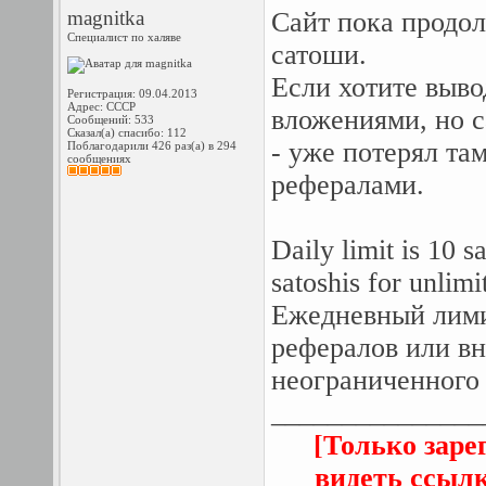
magnitka
Сайт пока продол
Специалист по халяве
сатоши.
Если хотите выво
Регистрация: 09.04.2013
Адрес: СССР
вложениями, но с
Сообщений: 533
Сказал(а) спасибо: 112
- уже потерял та
Поблагодарили 426 раз(а) в 294
сообщениях
рефералами.
Daily limit is 10 s
satoshis for unlim
Ежедневный лими
рефералов или вн
неограниченного 
_______________
[Только заре
видеть ссыл