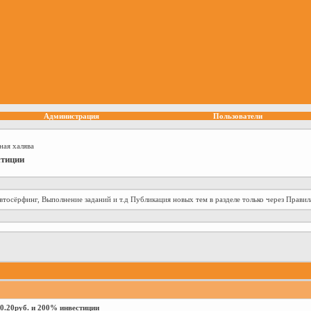
Администрация
Пользователи
ая халява
стиции
втосёрфинг, Выполнение заданий и т.д Публикация новых тем в разделе только через Правила р
 - 0.20руб. и 200% инвестиции