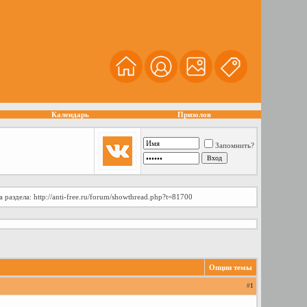
Календарь
Призолов
Запомнить?
аздела: http://anti-free.ru/forum/showthread.php?t=81700
Опции темы
#
1