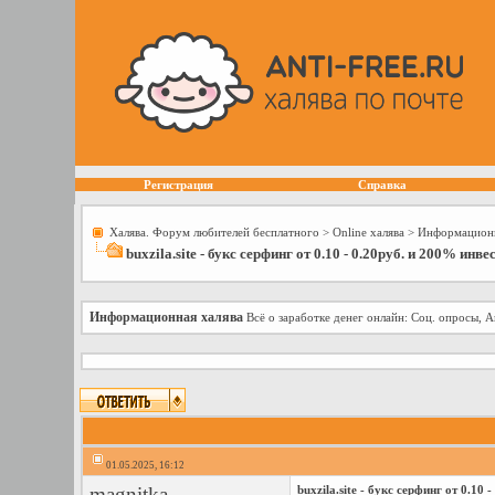
Регистрация
Справка
Халява. Форум любителей бесплатного
>
Online халява
>
Информационн
buxzila.site - букс серфинг от 0.10 - 0.20руб. и 200% инве
Информационная халява
Всё о заработке денег онлайн: Соц. опросы, А
01.05.2025, 16:12
magnitka
buxzila.site - букс серфинг от 0.10