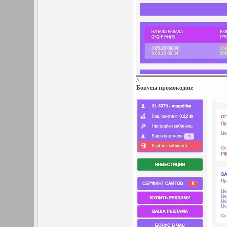
//
Бонусы промокодов: