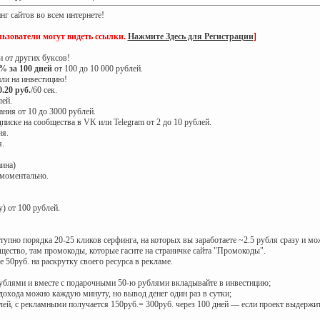
 сайтов во всем интернете!
ьзователи могут видеть ссылки.
Нажмите Здесь для Регистрации
]
 от других буксов!
% за 100 дней
от 100 до 10 000 рублей.
ли на инвестицию!
0.20 руб.
/60 сек.
лей.
ия от 10 до 3000 рублей.
иске на сообщества в VK или Telegram от 2 до 10 рублей.
ня.
.
аина)
моментально.
 от 100 рублей.
ступно порядка 20-25 кликов серфинга, на которых вы заработаете ~2.5 рубля сразу и мо
бщество, там промокоды, которые гасите на страничке сайта "Промокоды".
 50руб. на раскрутку своего ресурса в рекламе.
рублями и вместе с подарочными 50-ю рублями вкладывайте в инвестицию;
дохода можно каждую минуту, но вывод денег один раз в сутки;
ей, с рекламными получается 150руб.= 300руб. через 100 дней — если проект выдержит 