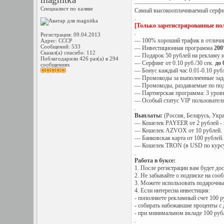
Специалист по халяве
Самый высокооплачиваемый серфинг
.
[Только зарегистрированные пол
.
Регистрация: 09.04.2013
— 100% хороший трафик в отличии
Адрес: СССР
Сообщений: 533
— Инвестиционная программа
200
Сказал(а) спасибо: 112
— Подарок 50 рублей на рекламу и
Поблагодарили 426 раз(а) в 294
— Серфинг от 0.10 руб./30 сек.
до 
сообщениях
— Бонус каждый час 0.01-0.10 руб
— Промокоды за выполненные задан
— Промокоды, раздаваемые по подп
— Партнерская программа: 3 уров
— Особый статус VIP пользователя
.
Выплаты:
(Россия, Беларусь, Укр
— Кошелек PAYEER от 2 рублей - 
— Кошелек AZVOX от 10 рублей.
— Банковская карта от 100 рублей.
— Кошелек TRON (в USD по курсу)
.
Работа в буксе:
1. После регистрации вам будет до
2. Не забывайте о подписке на соо
3. Можете использовать подарочные
4. Если интересна инвестиция:
- пополняете рекламный счет 100 
- cобирать набежавшие проценты с 
- при минимальном вкладе 100 рубл
.