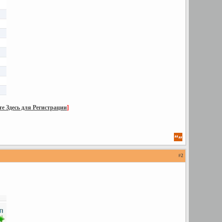
е Здесь для Регистрации
]
#
2