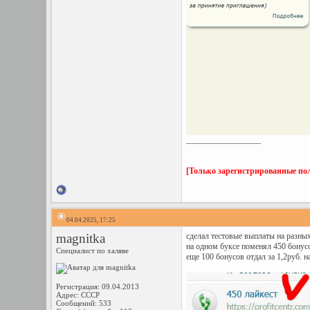
__________________
[Только зарегистрированные пол
04.04.2025, 17:25
magnitka
сделал тестовые выплаты на разных
на одном буксе поменял 450 бонусо
Специалист по халяве
еще 100 бонусов отдал за 1,2руб. н
Регистрация: 09.04.2013
Адрес: СССР
Сообщений: 533