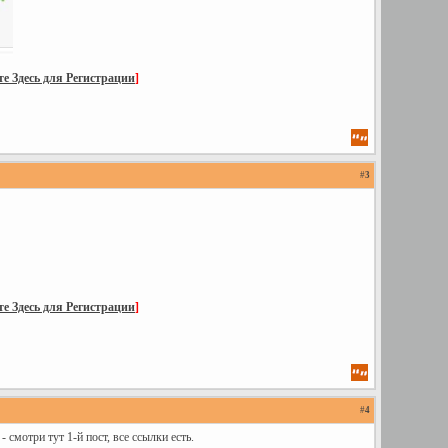
е Здесь для Регистрации
]
#
3
е Здесь для Регистрации
]
#
4
смотри тут 1-й пост, все ссылки есть.