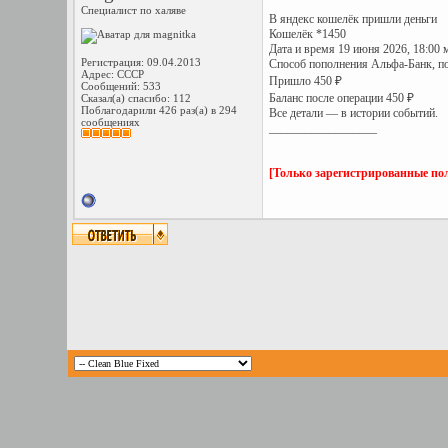
Специалист по халяве
В яндекс кошелёк пришли деньги
Кошелёк *1450
Дата и время 19 июня 2026, 18:00 
Регистрация: 09.04.2013
Способ пополнения Альфа-Банк, п
Адрес: СССР
Пришло 450 ₽
Сообщений: 533
Баланс после операции 450 ₽
Сказал(а) спасибо: 112
Поблагодарили 426 раз(а) в 294
Все детали — в истории событий.
сообщениях
__________________
[Только зарегистрированные пол