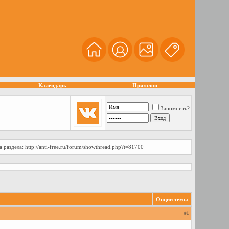
Календарь
Призолов
Запомнить?
аздела: http://anti-free.ru/forum/showthread.php?t=81700
Опции темы
#
1