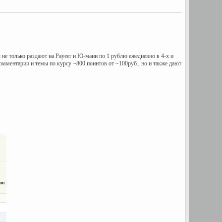
 не только раздают на Payeer и Ю-мани по 1 рублю ежедневно в 4-х и
комментарии и темы по курсу ~800 поинтов от ~100руб., но и также дают