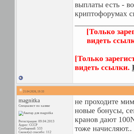
выплаты есть - в
криптофорумах с
_______________
[Только заре
видеть ссыл
[Только зарегис
видеть ссылки.
21.04.2026, 19:33
magnitka
не проходите мим
Специалист по халяве
новые бонусы, се
кранов дают 100N
Регистрация: 09.04.2013
Адрес: СССР
тоже начисляют..
Сообщений: 533
Сказал(а) спасибо: 112