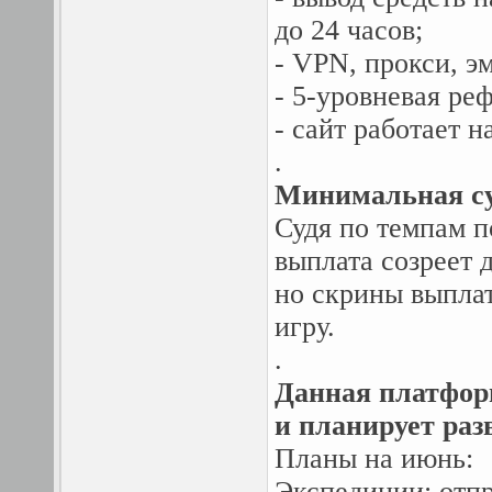
до 24 часов;
- VPN, прокси, э
- 5-уровневая ре
- сайт работает 
.
Минимальная сум
Судя по темпам п
выплата созреет д
но скрины выплат
игру.
.
Данная платформ
и планирует раз
Планы на июнь:
Экспедиции: отпр