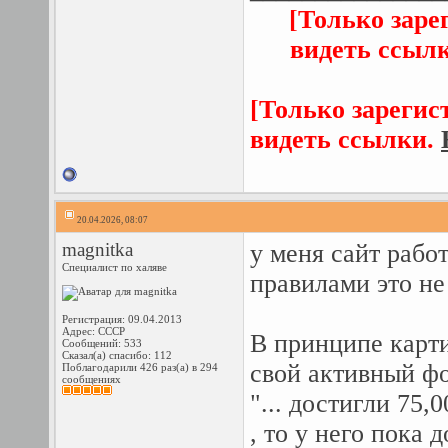
[Только заре
видеть ссыл
[Только зарегис
видеть ссылки.
20.04.2026, 08:07
magnitka
у меня сайт работ
Специалист по халяве
правилами это не 
Регистрация: 09.04.2013
Адрес: СССР
В принципе карти
Сообщений: 533
Сказал(а) спасибо: 112
свой активный фо
Поблагодарили 426 раз(а) в 294
сообщениях
"... достигли 75,
, то у него пока