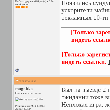
Появились сунду
Поблагодарили 426 раз(а) в 294
сообщениях
ускорители майни
рекламных 10-ти 
_______________
[Только заре
видеть ссыл
[Только зарегис
видеть ссылки.
03.06.2026, 13:40
magnitka
Был на выезде 2 
Специалист по халяве
ожидании тоже ви
Неплохая игра, ж
Регистрация: 09.04.2013
Адрес: СССР