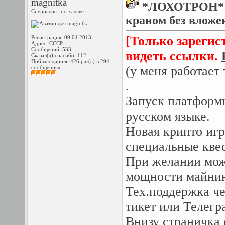
magnitka
*ЛОХОТРОН* nu
Специалист по халяве
краном без вложе
[Только зарегис
Регистрация: 09.04.2013
Адрес: СССР
Сообщений: 533
видеть ссылки.
Сказал(а) спасибо: 112
Поблагодарили 426 раз(а) в 294
(у меня работает 
сообщениях
.
Запуск платформ
русском языке.
Новая крипто игр
специальные квес
При желании мож
мощности майнин
Тех.поддержка че
тикет или Телегр
Внизу страничка 