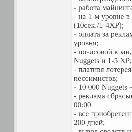
- работа майнинг
- на 1-м уровне в
(10сек./1-4XP);
- оплата за рекла
уровня;
- почасовой кран
Nuggets и 1-5 XP;
- платнвя лотере
пессимистов;
- 10 000 Nuggets
- реклама сбрасы
00:00.
- все приобретен
200 дней;
- вывод средств 