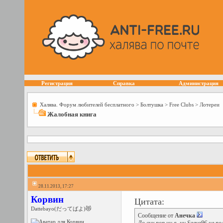
Регистрация
Справка
Администрация
Халява. Форум любителей бесплатного
>
Болтушка
>
Free Сlubs
>
Лотереи
Жалобная книга
28.11.2013, 17:27
Корвин
Цитата:
Dattebayo(だってばよ)😻
Сообщение от
Aнечка