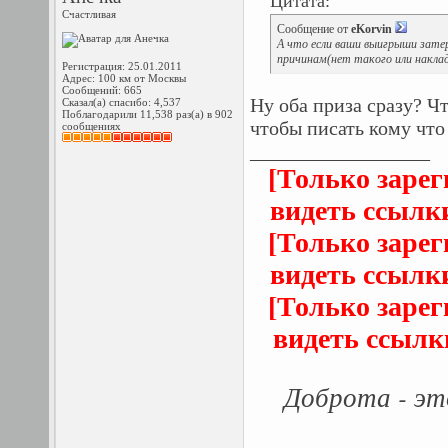
Цитата:
Счастливая
Сообщение от
eKorvin
А что если ваши выигрыши зате
причинам(нет такого или наклад
Регистрация: 25.01.2011
Адрес: 100 км от Москвы
Сообщений: 665
Ну оба приза сразу? Чт
Сказал(а) спасибо: 4,537
Поблагодарили 11,538 раз(а) в 902
чтобы писать кому что 
сообщениях
__________________
[Только заре
видеть ссылк
[Только заре
видеть ссылк
[Только заре
видеть ссылк
Доброта - эт