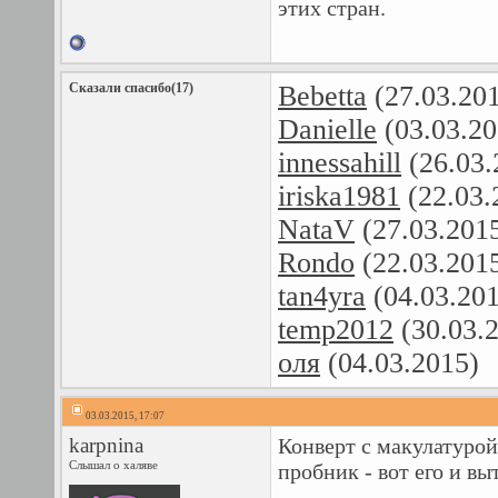
этих стран.
Сказали спасибо(17)
Bebetta
(27.03.20
Danielle
(03.03.20
innessahill
(26.03.
iriska1981
(22.03.
NataV
(27.03.201
Rondo
(22.03.201
tan4yra
(04.03.20
temp2012
(30.03.
оля
(04.03.2015)
03.03.2015, 17:07
karpnina
Конверт с макулатурой
Слышал о халяве
пробник - вот его и в