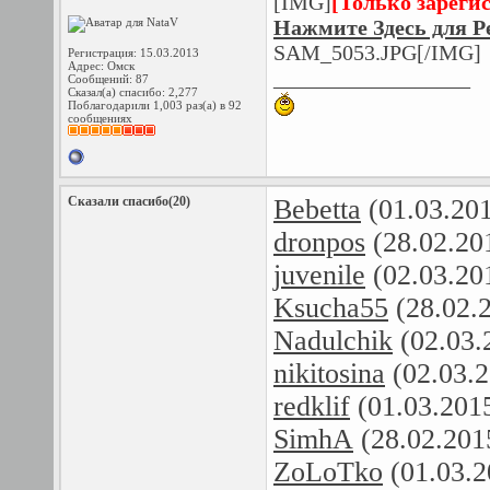
[IMG]
[Только зареги
Нажмите Здесь для Р
SAM_5053.JPG[/IMG]
Регистрация: 15.03.2013
Адрес: Омск
__________________
Сообщений: 87
Сказал(а) спасибо: 2,277
Поблагодарили 1,003 раз(а) в 92
сообщениях
Сказали спасибо(20)
Bebetta
(01.03.20
dronpos
(28.02.20
juvenile
(02.03.20
Ksucha55
(28.02.
Nadulchik
(02.03.
nikitosina
(02.03.
redklif
(01.03.201
SimhA
(28.02.201
ZoLoTko
(01.03.2