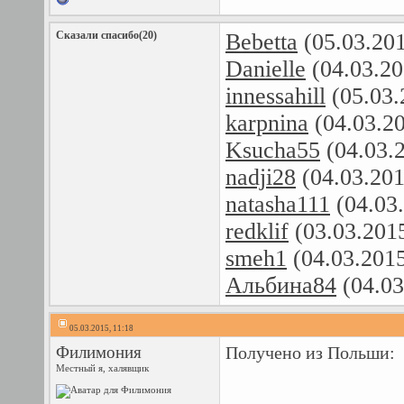
Сказали спасибо(20)
Bebetta
(05.03.20
Danielle
(04.03.20
innessahill
(05.03.
karpnina
(04.03.2
Ksucha55
(04.03.
nadji28
(04.03.20
natasha111
(04.03
redklif
(03.03.201
smeh1
(04.03.201
Альбина84
(04.03
05.03.2015, 11:18
Филимония
Получено из Польши:
Местный я, халявщик