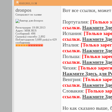
03.03.2015, 11:38
dronpos
Вот все ссылки, может 
Специалист по халяве
Португалия:
[Только 
ссылки.
Нажмите Зде
Регистрация: 19.08.2013
Адрес: MSK RUS
Испания:
[Только зар
Сообщений: 496
Сказал(а) спасибо: 2,892
ссылки.
Нажмите Зде
Поблагодарили 3,688 раз(а) в 429
сообщениях
Италия:
[Только заре
ссылки.
Нажмите Зде
Польша:
[Только зар
ссылки.
Нажмите Зде
Чехия:
[Только зарег
Нажмите Здесь для Р
Венгрия:
[Только зар
ссылки.
Нажмите Зде
Словакия:
[Только за
ссылки.
Нажмите Зде
Но как сказано выше, 