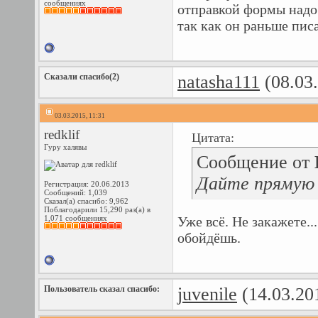
сообщениях
отправкой формы надо 
так как он раньше писа
Сказали спасибо(2)
natasha111
(08.03
03.03.2015, 11:31
redklif
Цитата:
Гуру халявы
Сообщение от
Дайте прямую с
Регистрация: 20.06.2013
Сообщений: 1,039
Сказал(а) спасибо: 9,962
Поблагодарили 15,290 раз(а) в
1,071 сообщениях
Уже всё. Не закажете..
обойдёшь.
Пользователь сказал cпасибо:
juvenile
(14.03.20