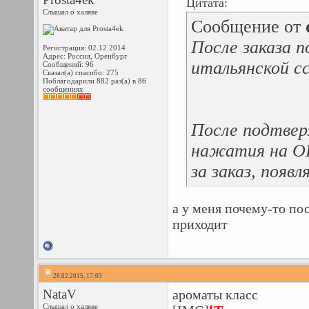
Цитата:
Слышал о халяве
Сообщение от
После заказа п
Регистрация: 02.12.2014
Адрес: Россия, Оренбург
итальянской с
Сообщений: 96
Сказал(а) спасибо: 275
Поблагодарили 882 раз(а) в 86
сообщениях
После подтверж
нажатия на ОК
за заказ, появ
а у меня почему-то по
приходит
28.02.2015, 17:03
NataV
ароматы класс
Слышал о халяве