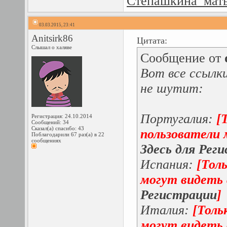
Степашкина_мат
03.03.2015, 23:41
Anitsirk86
Цитата:
Слышал о халяве
Сообщение от
Вот все ссылки
не шутит:
Португалия:
[
Регистрация: 24.10.2014
Сообщений: 34
Сказал(а) спасибо: 43
пользователи 
Поблагодарили 67 раз(а) в 22
сообщениях
Здесь для Рег
Испания:
[Тол
могут видеть
Регистрации
]
Италия:
[Толь
могут видеть