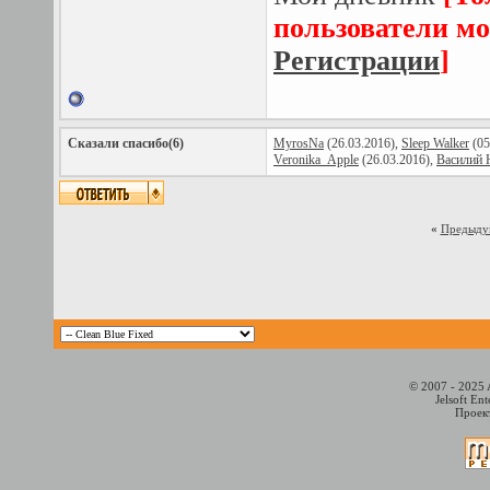
пользователи мо
Регистрации
]
Сказали спасибо(6)
MyrosNa
(26.03.2016),
Sleep Walker
(05
Veronika_Apple
(26.03.2016),
Василий 
«
Предыду
© 2007 - 2025 
Jelsoft En
Проект