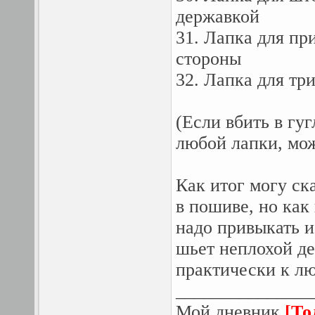
державкой
31. Лапка для п
стороны
32. Лапка для тр
(Если вбить в гу
любой лапки, мо
Как итог могу ск
в пошиве, но как
надо привыкать и
шьет неплохой де
практически к л
_______________
Мой дневник
[То