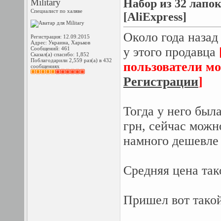
Military
Набор из 32 лап
Специалист по халяве
[AliExpress]
Около года наза
Регистрация: 12.09.2015
Адрес: Украина, Харьков
у этого продавца
Сообщений: 461
Сказал(а) спасибо: 1,852
Поблагодарили 2,559 раз(а) в 432
пользователи мо
сообщениях
Регистрации
]
Тогда у него был
грн, сейчас можно
намного дешевле
Средняя цена так
Пришел вот такой