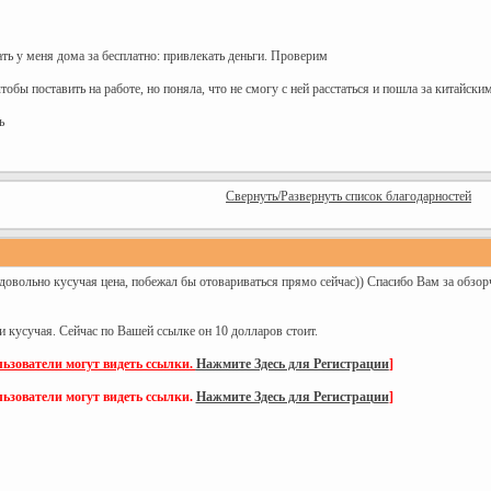
тать у меня дома за бесплатно: привлекать деньги. Проверим
тобы поставить на работе, но поняла, что не смогу с ней расстаться и пошла за китайс
ть
Свернуть/Развернуть список благодарностей
овольно кусучая цена, побежал бы отовариваться прямо сейчас)) Спасибо Вам за обзор
ж и кусучая. Сейчас по Вашей ссылке он 10 долларов стоит.
ьзователи могут видеть ссылки.
Нажмите Здесь для Регистрации
]
ьзователи могут видеть ссылки.
Нажмите Здесь для Регистрации
]