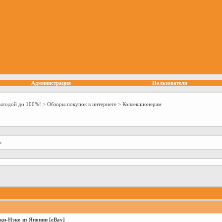
Администрация
Пользователи
выгодой до 100%!
>
Обзоры покупок в интернете
>
Коллекционерам
я.
и-Нэко из Японии [eBay]