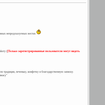
 самых непредсказуемых местах
kery (
[Только зарегистрированные пользователи могут видеть
о традиции, печеньку, конфетку и благодарственную записку.
аимасу"