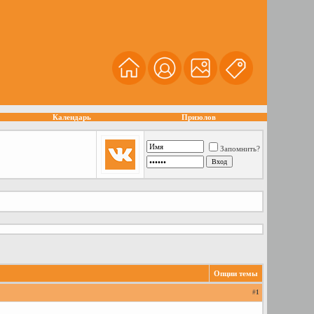
Календарь
Призолов
Запомнить?
Опции темы
#
1