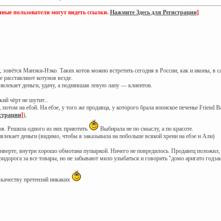
нные пользователи могут видеть ссылки.
Нажмите Здесь для Регистрации
]
 зовётся Манэки-Нэко. Таких котов можно встретить сегодня в России, как и иконы, в
е расставляют котунов везде.
влекает деньги, удачу, а поднявшая левую лапу — клиентов.
кий чёрт не шутит...
потом на ебэй. На ебэе, у того же продавца, у которого брала японское печенье Friend Ba
истрации
]
),
в. Решила одного из них приютить
Выбирала не по смыслу, а по красоте.
влекает деньги (видимо, чтобы я заказывала на побольше всякой хрени на ебэе и Али)
верте, внутри хорошо обмотана пупыркой. Ничего не повредилось. Продавец положил, п
идорога за все товары, но не забывают мило улыбаться и говорить "домо аригато годз
 качеству претензий никаких