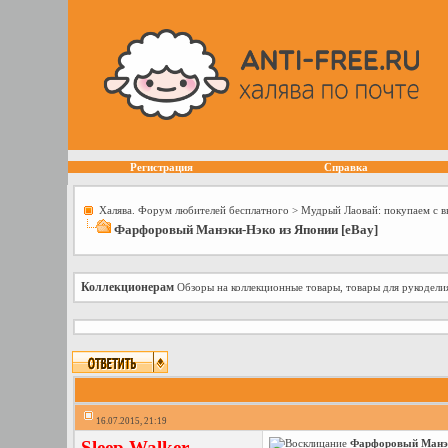
Регистрация
Справка
Халява. Форум любителей бесплатного
>
Мудрый Лаовай: покупаем с 
Фарфоровый Манэки-Нэко из Японии [eBay]
Коллекционерам
Обзоры на коллекционные товары, товары для рукодели
16.07.2015, 21:19
Sleep Walker
Фарфоровый Манэк