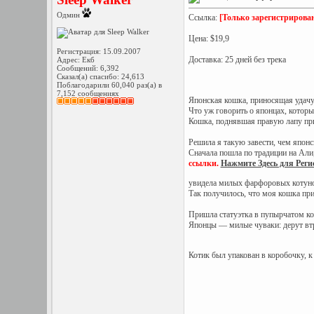
Одмин
Ссылка:
[Только зарегистрирова
Цена: $19,9
Регистрация: 15.09.2007
Доставка: 25 дней без трека
Адрес: Екб
Сообщений: 6,392
Сказал(а) спасибо: 24,613
Поблагодарили 60,040 раз(а) в
7,152 сообщениях
Японская кошка, приносящая удачу,
Что уж говорить о японцах, которы
Кошка, поднявшая правую лапу при
Решила я такую завести, чем японс
Сначала пошла по традиции на Али, 
ссылки.
Нажмите Здесь для Рег
увидела милых фарфоровых котуно
Так получилось, что моя кошка при
Пришла статуэтка в пупырчатом кон
Японцы — милые чуваки: дерут втр
Котик был упакован в коробочку, к