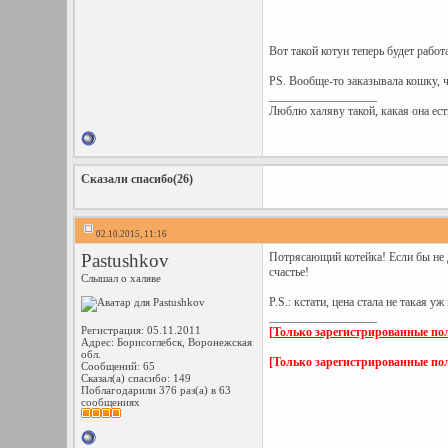
Вот такой котун теперь будет рабо
PS. Вообще-то заказывала кошку, ч
__________________
Люблю халяву такой, какая она ес
Сказали спасибо(26)
02.10.2015, 11:16
Pastushkov
Потрясающий котейка! Если бы не д
счастье!
Слышал о халяве
P.S.: кстати, цена стала не такая у
__________________
Регистрация: 05.11.2011
[Только зарегистрированные пол
Адрес: Борисоглебск, Воронежская
обл.
[Только зарегистрированные пол
Сообщений: 65
Сказал(а) спасибо: 149
Поблагодарили 376 раз(а) в 63
сообщениях