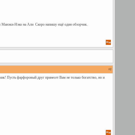
ким Манэки-Нэко на Али
Скоро напишу ещё один обзорчик.
#
2
чик! Пусть фарфоровый друг принесет Вам не только богатство, но и