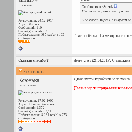
Цитата:
Постоялец
Сообщение от
Surok
Мне за месяц ничего не пришло
А до России через Польшу вам за
Регистрация: 24.12.2014
Адрес: Ижевск
Сообщений: 110
Сказал(а) спасибо: 21
Поблагодарили 395 раз(а) в 103
Та же проблема...1,5 месяца ничего нет,
сообщениях
Сказали спасибо(2)
sleepy-grass
(21.04.2015),
Степашкина_
21.04.2015, 18:13
Ксюнька
я даже пустой коробочки не получила.. 
__________________
Гуру халявы
[Только зарегистрированные пользо
Регистрация: 17.02.2008
Адрес: Ukraine~Azov sea
Сообщений: 1,372
Сказал(а) спасибо: 2,916
Поблагодарили 5,284 раз(а) в 973
сообщениях