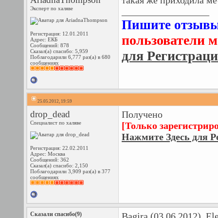
такая же приходила ме
Эксперт по халяве
__________________
Пишите отзыв
Регистрация: 12.01.2011
пользователи м
Адрес: ЕКБ
Сообщений: 878
Сказал(а) спасибо: 5,959
для Регистрац
Поблагодарили 6,777 раз(а) в 680
сообщениях
25.05.2012, 19:59
drop_dead
Получено
Специалист по халяве
[Только зарегистрир
Нажмите Здесь для Р
Регистрация: 22.02.2011
Адрес: Москва
Сообщений: 362
Сказал(а) спасибо: 2,150
Поблагодарили 3,909 раз(а) в 377
сообщениях
Сказали спасибо(9)
Bagira
(03.06.2012),
El