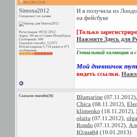
06.11.2012, 23:26
Simona2012
И я получила из Лондо
Специалист по халяве
на фейсбуке
[Только зарегистрир
Регистрация: 09.02.2012
Адрес: 40 км от Санкт-Петербурга
Нажмите Здесь для Р
Сообщений: 449
Сказал(а) спасибо: 12,075
__________________
Поблагодарили 5,714 раз(а) в 471
сообщениях
Гениальный халявщик и 
Мой дневничок ту
видеть ссылки.
Нажм
Сказали спасибо(16)
Blumarine
(07.11.2012)
Chica
(08.11.2012),
Ele
klimenko
(18.11.2012),
olaita
(07.11.2012),
olga
Rondo
(07.11.2012),
Ал
Юлия84
(19.01.2013)