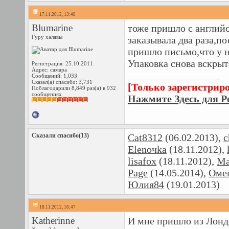
17.11.2012, 13:48
Blumarine
тоже пришло с англий
Гуру халявы
заказывала два раза,по
пришло письмо,что у н
Упаковка снова вскрыт
Регистрация: 25.10.2011
Адрес: самара
__________________
Сообщений: 1,033
Сказал(а) спасибо: 3,731
[Только зарегистрир
Поблагодарили 8,849 раз(а) в 932
сообщениях
Нажмите Здесь для Р
Сказали спасибо(13)
Cat8312
(06.02.2013),
c
Elenoчka
(18.11.2012),
lisafox
(18.11.2012),
Ma
Page
(14.05.2014),
Оме
Юлия84
(19.01.2013)
18.11.2012, 16:47
Katherinne
И мне пришло из Лондо