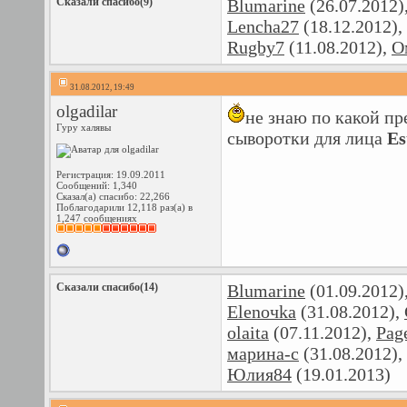
Сказали спасибо(9)
Blumarine
(26.07.2012)
Lencha27
(18.12.2012),
Rugby7
(11.08.2012),
О
31.08.2012, 19:49
olgadilar
не знаю по какой пр
Гуру халявы
сыворотки для лица
Es
Регистрация: 19.09.2011
Сообщений: 1,340
Сказал(а) спасибо: 22,266
Поблагодарили 12,118 раз(а) в
1,247 сообщениях
Сказали спасибо(14)
Blumarine
(01.09.2012)
Elenoчka
(31.08.2012),
olaita
(07.11.2012),
Pag
марина-с
(31.08.2012),
Юлия84
(19.01.2013)