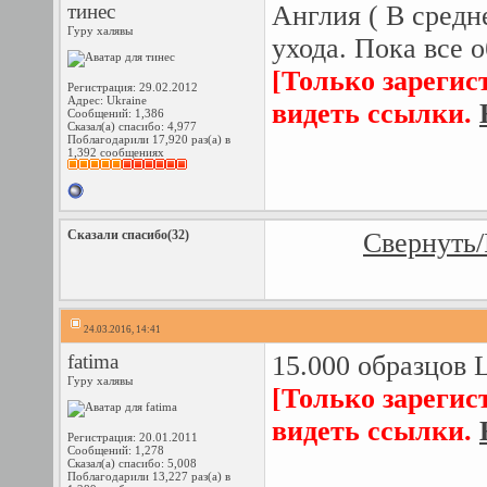
тинес
Англия ( В сред
Гуру халявы
ухода. Пока все о
[Только зарегис
Регистрация: 29.02.2012
Адрес: Ukraine
видеть ссылки.
Сообщений: 1,386
Сказал(а) спасибо: 4,977
Поблагодарили 17,920 раз(а) в
1,392 сообщениях
Сказали спасибо(32)
Свернуть/
24.03.2016, 14:41
fatima
15.000 образцов 
Гуру халявы
[Только зарегис
видеть ссылки.
Регистрация: 20.01.2011
Сообщений: 1,278
Сказал(а) спасибо: 5,008
Поблагодарили 13,227 раз(а) в