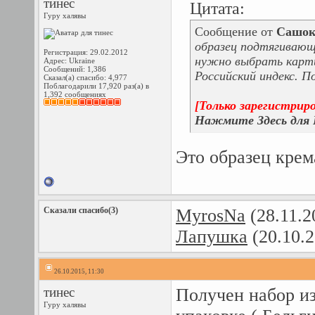
тинес
Цитата:
Гуру халявы
Сообщение от
Сашок
образец подтягивающе
Регистрация: 29.02.2012
нужно выбрать карти
Адрес: Ukraine
Сообщений: 1,386
Российский индекс. П
Сказал(а) спасибо: 4,977
Поблагодарили 17,920 раз(а) в
1,392 сообщениях
[Только зарегистрир
Нажмите Здесь для 
Это образец крема
Сказали спасибо(3)
MyrosNa
(28.11.2
Лапушка
(20.10.2
26.10.2015, 11:30
тинес
Получен набор из
Гуру халявы