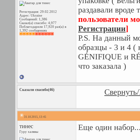
упаковке ( Бельги
раздавали вроде 
Регистрация: 29.02.2012
Адрес: Ukraine
пользователи мо
Сообщений: 1,386
Сказал(а) спасибо: 4,977
Регистрации
]
Поблагодарили 17,920 раз(а) в
1,392 сообщениях
P.S. На данный м
образцы - 3 и 4
GÉNIFIQUE и R
что заказала )
Сказали спасибо(46)
Свернуть/
31.10.2015, 13:45
тинес
Еще один набор..
Гуру халявы