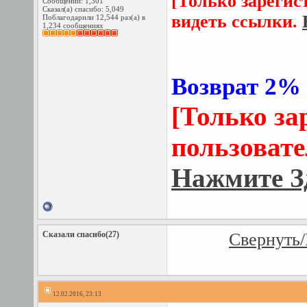
[Только зарегис
Сообщений: 1,301
Сказал(а) спасибо: 5,049
видеть ссылки.
Поблагодарили 12,544 раз(а) в
1,234 сообщениях
Возврат 2% 
[Только з
пользовате
Нажмите З
Сказали спасибо(27)
Свернуть/
12.02.2016, 23:13