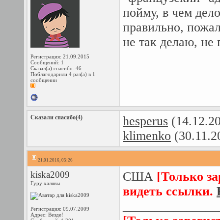
пойму, в чем дело
правильно, пожал
не так делаю, не
Регистрация: 21.09.2015
Сообщений: 1
Сказал(а) спасибо: 46
Поблагодарили 4 раз(а) в 1
сообщении
Сказали спасибо(4)
hesperus
(14.12.2
klimenko
(30.11.2
21.01.2016, 05:26
kiska2009
США
[Только з
Гуру халявы
видеть ссылки.
_______________
Регистрация: 09.07.2009
Адрес: Везде!