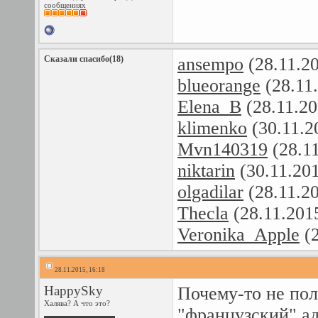
сообщениях
Сказали спасибо(18)
ansempo
(28.11.2
blueorange
(28.11
Elena_B
(28.11.20
klimenko
(30.11.2
Mvn140319
(28.1
niktarin
(30.11.20
olgadilar
(28.11.2
Thecla
(28.11.201
Veronika_Apple
(2
28.11.2015, 16:18
HappySky
Почему-то не пол
Халява? А что это?
"французский" ад