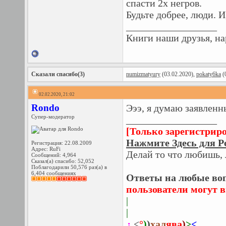
спасти 2х негров.
Будьте добрее, люди. И
__________________
Книги наши друзья, на
Сказали спасибо(3)
numizmatyury
(03.02.2020),
pokaty6ka
(
02.02.2020, 21:02
Rondo
Эээ, я думаю заявленн
Супер-модератор
__________________
[Только зарегистрир
Нажмите Здесь для Р
Регистрация: 22.08.2009
Адрес: RuFi
Делай то что любишь, 
Сообщений: 4,964
Сказал(а) спасибо: 52,052
Поблагодарили 50,576 раз(а) в
6,404 сообщениях
Ответы на любые воп
пользователи могут 
|
|
¿
<
°
)
)
хал
ява
)
>
<