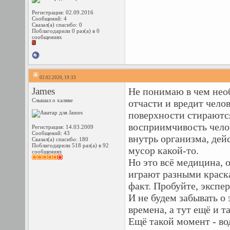
Регистрация: 02.09.2016
Сообщений: 4
Сказал(а) спасибо: 0
Поблагодарили 0 раз(а) в 0
сообщениях
02.02.2020, 19:33
James
Не понимаю в чем необ
Слышал о халяве
отчасти и вредит челов
поверхности стираются
восприимчивость челов
Регистрация: 14.03.2009
Сообщений: 43
внутрь организма, дей
Сказал(а) спасибо: 180
Поблагодарили 518 раз(а) в 92
мусор какой-то.
сообщениях
Но это всё медицина, о
играют разными краска
факт. Пробуйте, экспе
И не будем забывать о
времена, а тут ещё и та
Ещё такой момент - во