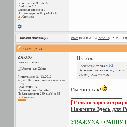
Регистрация: 04.05.2013
Сообщений: 10
Сказал(а) спасибо: 0
Поблагодарили 10 раз(а) в 6
сообщениях
Сказали спасибо(2)
Batca
(03.06.2013),
Zeno19
(02.06.2013)
07.06.2013, 20:49
Zektro
Цитата:
Слышал о халяве
Сообщение от
Nakal
Не то что бы не люблю, но и не 
догонку. Как то так.
Регистрация: 21.12.2012
Адрес: Полтава, больше сказать не
могу...
Сообщений: 39
Именно так!
Сказал(а) спасибо: 204
Поблагодарили 240 раз(а) в 35
__________________
сообщениях
[Только зарегистрир
Нажмите Здесь для Р
УВАЖУХА ФРАНЦУЗАМ