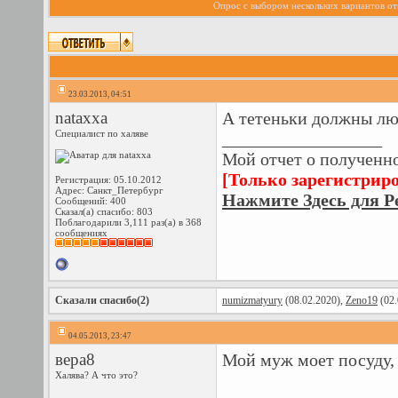
Опрос с выбором нескольких вариантов от
23.03.2013, 04:51
nataxxa
А тетеньки должны лю
Специалист по халяве
__________________
Мой отчет о полученн
[Только зарегистрир
Регистрация: 05.10.2012
Адрес: Санкт_Петербург
Нажмите Здесь для Р
Сообщений: 400
Сказал(а) спасибо: 803
Поблагодарили 3,111 раз(а) в 368
сообщениях
Сказали спасибо(2)
numizmatyury
(08.02.2020),
Zeno19
(02.
04.05.2013, 23:47
вера8
Мой муж моет посуду, н
Халява? А что это?