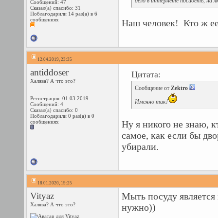
дело в интернете посидеть, на 
Сообщений: 47
Сказал(а) спасибо: 31
Поблагодарили 14 раз(а) в 6
сообщениях
Наш человек!
Кто ж ее
12.04.2019, 23:35
antiddoser
Цитата:
Халява? А что это?
Сообщение от
Zektro
Регистрация: 01.03.2019
Именно так!
Сообщений: 4
Сказал(а) спасибо: 0
Поблагодарили 0 раз(а) в 0
сообщениях
Ну я никого не знаю, к
самое, как если бы дво
убирали.
18.01.2020, 19:25
Vityaz
Мыть посуду является
Халява? А что это?
нужно))