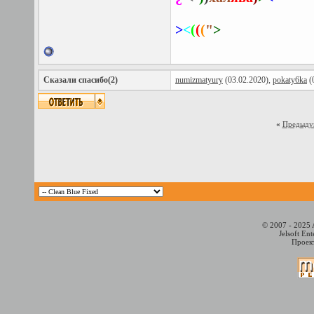
>
<
(
(
(
"
>
Сказали спасибо(2)
numizmatyury
(03.02.2020),
pokaty6ka
(
«
Предыду
© 2007 - 2025 
Jelsoft En
Проект