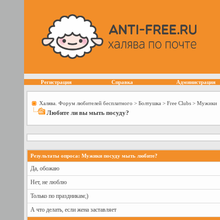
Регистрация
Справка
Администрация
Халява. Форум любителей бесплатного
>
Болтушка
>
Free Сlubs
>
Мужики
Любите ли вы мыть посуду?
Результаты опроса
: Мужики посуду мыть любите?
Да, обожаю
Нет, не люблю
Только по праздникам;)
А что делать, если жена заставляет