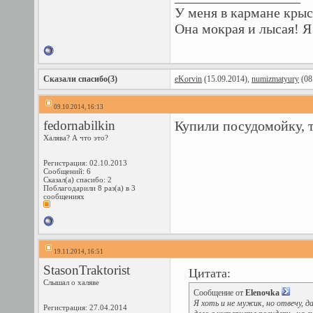
У меня в кармане крыс
Она мокрая и лысая! Я 
Сказали спасибо(3)
eKorvin
(15.09.2014),
numizmatyury
(08
09.10.2014, 16:13
fedornabilkin
Купили посудомойку, т
Халява? А что это?
Регистрация: 02.10.2013
Сообщений: 6
Сказал(а) спасибо: 2
Поблагодарили 8 раз(а) в 3
сообщениях
19.11.2014, 16:51
StasonTraktorist
Цитата:
Слышал о халяве
Сообщение от
Elenoчka
Я хоть и не мужик, но отвечу, 
Регистрация: 27.04.2014