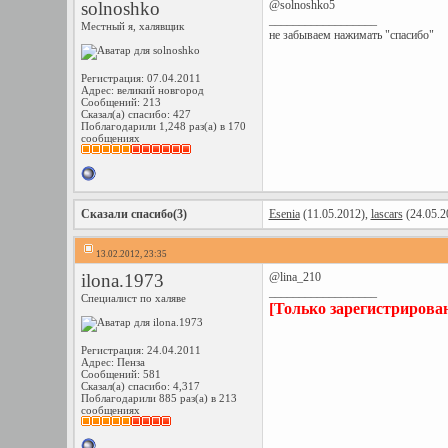
solnoshko
@solnoshko5
__________________
Местный я, халявщик
не забываем нажимать "спасибо"
Регистрация: 07.04.2011
Адрес: великий новгород
Сообщений: 213
Сказал(а) спасибо: 427
Поблагодарили 1,248 раз(а) в 170
сообщениях
Сказали спасибо(3)
Esenia
(11.05.2012),
lascars
(24.05.2
13.02.2012, 23:35
ilona.1973
@lina_210
__________________
Специалист по халяве
[Только зарегистрирова
Регистрация: 24.04.2011
Адрес: Пенза
Сообщений: 581
Сказал(а) спасибо: 4,317
Поблагодарили 885 раз(а) в 213
сообщениях