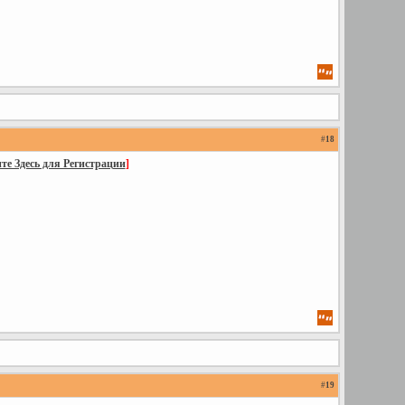
#
18
е Здесь для Регистрации
]
#
19