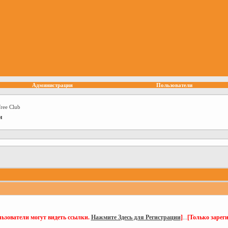
Администрация
Пользователи
Free Club
и
ьзователи могут видеть ссылки.
Нажмите Здесь для Регистрации
]
...
[Только зарег