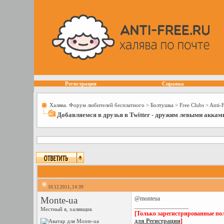
Регистрация
Справка
Халява. Форум любителей бесплатного
>
Болтушка
>
Free Сlubs
>
Anti-
Добавляемся в друзья в Twitter - дружим левыми аккам
10.12.2011, 14:39
Monte-ua
@monteua
__________________
Местный я, халявщик
[Только зарегистрированные пол
для Регистрации
]