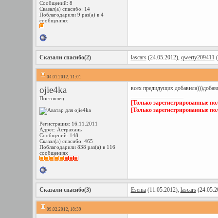
Сообщений: 8
Сказал(а) спасибо: 14
Поблагодарили 9 раз(а) в 4
сообщениях
Сказали спасибо(2)
lascars
(24.05.2012),
qwerty209411
(
04.01.2012, 11:01
ojie4ka
всех предидущих добавила)))добав
__________________
Постоялец
[Только зарегистрированные пол
[Только зарегистрированные пол
Регистрация: 16.11.2011
Адрес: Астрахань
Сообщений: 148
Сказал(а) спасибо: 465
Поблагодарили 838 раз(а) в 116
сообщениях
Сказали спасибо(3)
Esenia
(11.05.2012),
lascars
(24.05.2
09.02.2012, 18:39