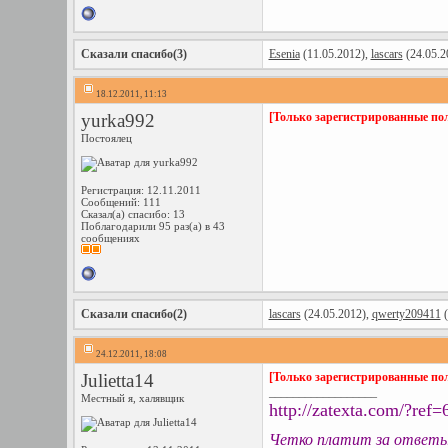
Сказали спасибо(3)
Esenia
(11.05.2012),
lascars
(24.05.2
18.12.2011, 11:13
yurka992
[Только зарегистрированные пол
Постоялец
Регистрация: 12.11.2011
Сообщений: 111
Сказал(а) спасибо: 13
Поблагодарили 95 раз(а) в 43
сообщениях
Сказали спасибо(2)
lascars
(24.05.2012),
qwerty209411
(
24.12.2011, 18:08
Julietta14
[Только зарегистрированные пол
__________________
Местный я, халявщик
http://zatexta.com/?ref=
Четко платит за ответы