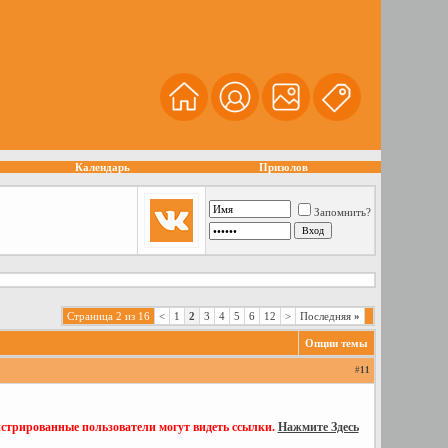
Календарь
Призолов
Запомнить?
Страница 2 из 16
<
1
2
3
4
5
6
12
>
Последняя
»
Опции темы
#
11
истрированные пользователи могут видеть ссылки.
Нажмите Здесь