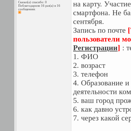
на карту. Участи
Сказал(а) спасибо: 0
Поблагодарили 16 раз(а) в 16
сообщениях
смартфона. Не ба
сентября.
Запись по почте
пользователи мо
Регистрации
]
: т
1. ФИО
2. возраст
3. телефон
4. Образование и
деятельности ко
5. ваш город про
6. как давно уст
7. через какой се