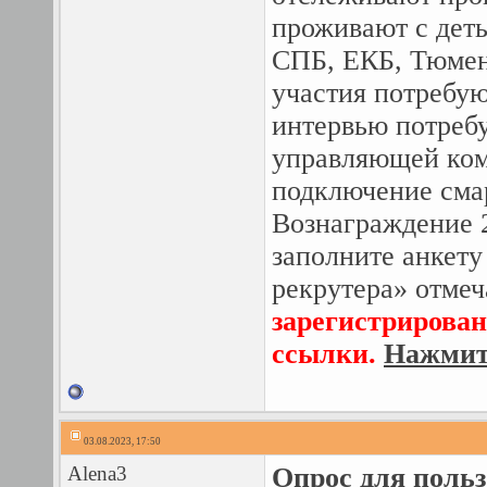
проживают с дет
СПБ, ЕКБ, Тюмен
участия потребу
интервью потребу
управляющей ком
подключение сма
Вознаграждение 2
заполните анкету
рекрутера» отмеч
зарегистрирован
ссылки.
Нажмите
03.08.2023, 17:50
Alena3
Опрос для польз