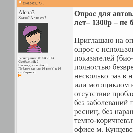
23.08.2023, 17:41
Alena3
Опрос для авто
Халява? А что это?
лет– 1300р – не 
Приглашаю на оп
опрос с использо
показателей (био
Регистрация: 06.08.2013
Сообщений: 0
полностью безвре
Сказал(а) спасибо: 0
Поблагодарили 16 раз(а) в 16
сообщениях
несколько раз в 
или мотоциклом в
отсутствие пробл
без заболеваний 
ресниц, без нара
темно-коричневый
офисе м. Кунцевс