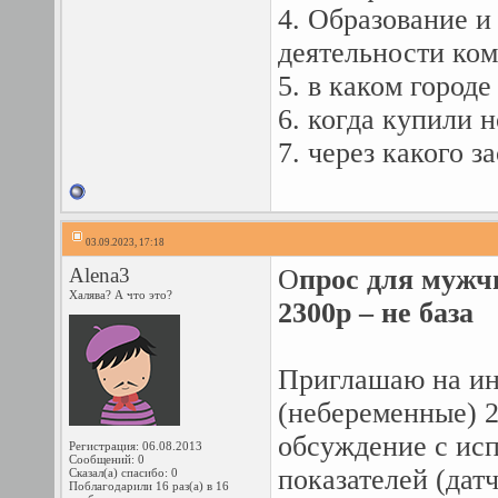
4. Образование и
деятельности ко
5. в каком город
6. когда купили 
7. через какого 
03.09.2023, 17:18
Alena3
О
прос для мужч
Халява? А что это?
2300р – не база
Приглашаю на и
(небеременные) 2
обсуждение с ис
Регистрация: 06.08.2013
Сообщений: 0
показателей (датч
Сказал(а) спасибо: 0
Поблагодарили 16 раз(а) в 16