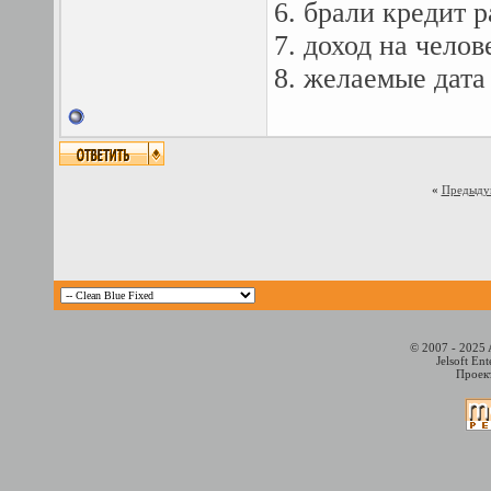
6. брали кредит р
7. доход на челов
8. желаемые дата
«
Предыду
© 2007 - 2025 
Jelsoft En
Проект