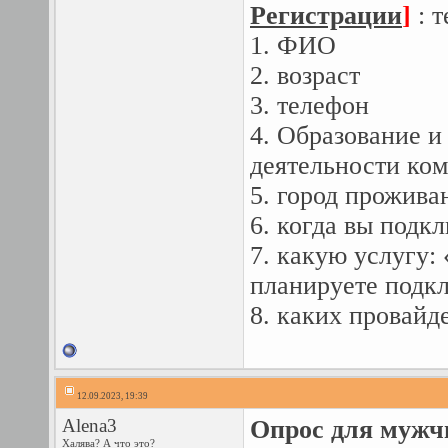
Регистрации
]
: т
1. ФИО
2. возраст
3. телефон
4. Образование и
деятельности ко
5. город прожива
6. когда вы подк
7. какую услугу:
планируете подк
8. каких провайд
12.09.2023, 19:39
Alena3
Опрос для мужчи
Халява? А что это?