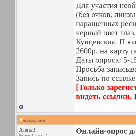
Для участия необ
(без очков, линзы
наращенных ресни
черный цвет глаз
Кунцевская. Про
2600р. на карту п
Даты опроса: 5-15
Просьба записыва
Запись по ссылке
[Только зарегис
видеть ссылки.
08.09.2023, 19:49
Alena3
Онлайн-опрос дл
Халява? А что это?