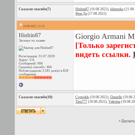
Сказали спасибо(7)
Hinhin87
(16.08.2022),
klimenko
(21.08
Фри-Да
(17.08.2022)
18.08.2022, 12:53
Hinhin87
Giorgio Armani 
Эксперт по халяве
[Только зарегис
видеть ссылки.
Регистрация: 31.07.2020
Адрес: UA
Сообщений: 906
Сказал(а) спасибо: 466
Поблагодарили 3,581 раз(а) в 828
сообщениях
Сказали спасибо(10)
Cveto4ek
(19.08.2022),
Danielle
(18.08.
Tina777
(18.08.2022),
Valerina
(18.08.2
«
Предыду