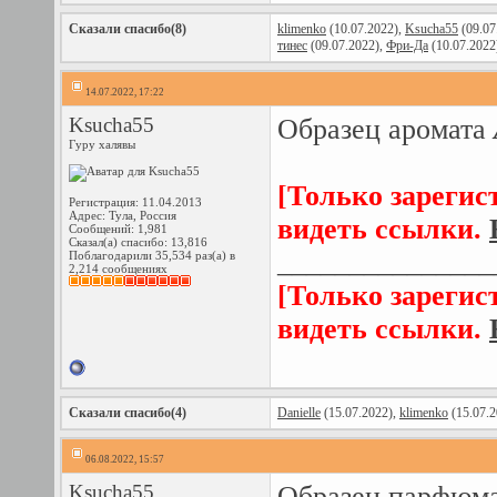
Сказали спасибо(8)
klimenko
(10.07.2022),
Ksucha55
(09.07
тинес
(09.07.2022),
Фри-Да
(10.07.2022
14.07.2022, 17:22
Ksucha55
Образец аромата
Гуру халявы
[Только зарегис
Регистрация: 11.04.2013
Адрес: Тула, Россия
видеть ссылки.
Сообщений: 1,981
Сказал(а) спасибо: 13,816
_______________
Поблагодарили 35,534 раз(а) в
2,214 сообщениях
[Только зарегис
видеть ссылки.
Сказали спасибо(4)
Danielle
(15.07.2022),
klimenko
(15.07.2
06.08.2022, 15:57
Ksucha55
Образец парфюм