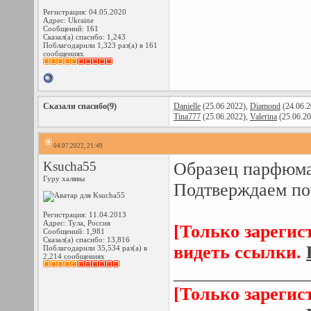
Регистрация: 04.05.2020
Адрес: Ukraine
Сообщений: 161
Сказал(а) спасибо: 1,243
Поблагодарили 1,323 раз(а) в 161
сообщениях
Сказали спасибо(9)
Danielle
(25.06.2022),
Diamond
(24.06.2
Tina777
(25.06.2022),
Valerina
(25.06.2
04.07.2022, 21:49
Ksucha55
Образец парфюм
Гуру халявы
Подтверждаем по
Регистрация: 11.04.2013
Адрес: Тула, Россия
[Только зарегис
Сообщений: 1,981
Сказал(а) спасибо: 13,816
видеть ссылки.
Поблагодарили 35,534 раз(а) в
2,214 сообщениях
_______________
[Только зарегис