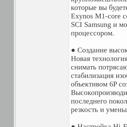
которые вы будете
Exynos M1-core с
SCI Samsung и м
процессором.
● Создание высо
Новая технология
снимать потряса
стабилизация изо
объективом 6P со
Высокопроизводи
последнего покол
резкость и умень
● Настройка Hi-F