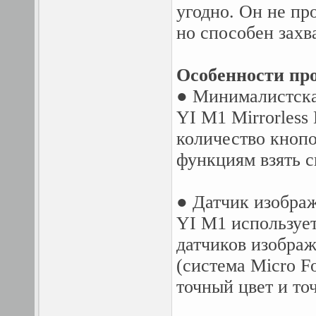
угодно. Он не пр
но способен захв
Особенности про
● Минималистска
YI M1 Mirrorless 
количество кноп
функциям взять с
● Датчик изобр
YI M1 используе
датчиков изобра
(система Micro F
точный цвет и т