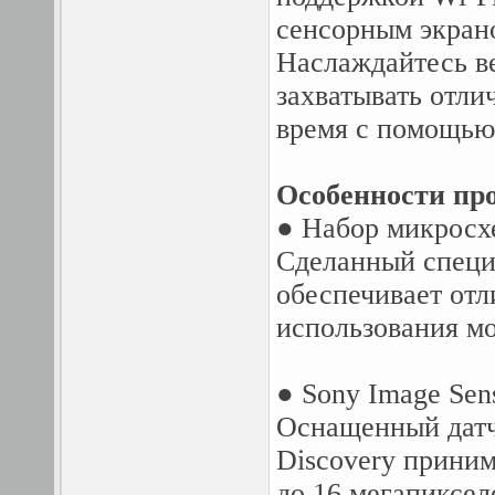
сенсорным экрано
Наслаждайтесь в
захватывать отли
время с помощью
Особенности про
● Набор микросх
Сделанный специа
обеспечивает отл
использования м
● Sony Image Sen
Оснащенный датч
Discovery приним
до 16 мегапиксел