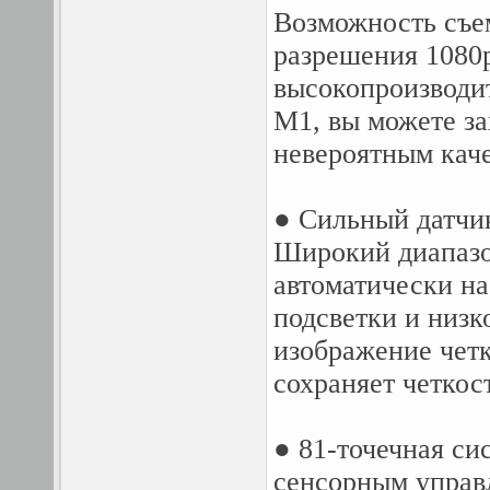
Возможность съем
разрешения 1080p
высокопроизводи
M1, вы можете з
невероятным кач
● Сильный датчи
Широкий диапазо
автоматически н
подсветки и низк
изображение чет
сохраняет четкос
● 81-точечная си
сенсорным управ