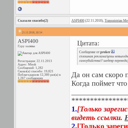
Сказали спасибо(2)
ASPI400
(22.11.2018),
Transnistrian Me
21.11.2018, 18:54
ASPI400
Цитата:
Гуру халявы
Сообщение от
proker
сплошная реклама/цены невыгодн
самоубийства/// шедевр перевода
Регистрация: 22.11.2013
Адрес: Minsk
Сообщений: 1,282
Сказал(а) спасибо: 19,821
Да он сам скоро 
Поблагодарили 12,380 раз(а) в
1,267 сообщениях
Когда поймет что
_______________
***************
1.
[Только зарег
видеть ссылки.
2.
[Только зарег