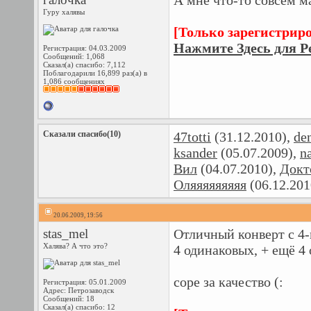
А мне что-то совсем м
Гуру халявы
[Только зарегистрир
Нажмите Здесь для Р
Регистрация: 04.03.2009
Сообщений: 1,068
Сказал(а) спасибо: 7,112
Поблагодарили 16,899 раз(а) в
1,086 сообщениях
Сказали спасибо(10)
47totti
(31.12.2010),
de
ksander
(05.07.2009),
n
Вил
(04.07.2010),
Докт
Оляяяяяяяяя
(06.12.201
20.06.2009, 19:56
stas_mel
Отличный конверт с 4-
Халява? А что это?
4 одинаковых, + ещё 4 
соре за качество (:
Регистрация: 05.01.2009
Адрес: Петрозаводск
Сообщений: 18
Сказал(а) спасибо: 12