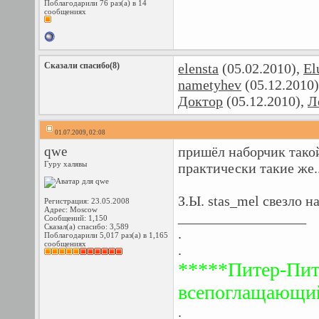
Поблагодарили 76 раз(а) в 14
сообщениях
Сказали спасибо(8)
elensta
(05.02.2010),
El
nametyhev
(05.12.2010
Доктор
(05.12.2010),
Л
01.07.2009, 02:08
qwe
пришёл наборчик такой 
Гуру халявы
практически такие же..
З.Ы. stas_mel свезло н
Регистрация: 23.05.2008
Адрес: Moscow
__________________
Сообщений: 1,150
Сказал(а) спасибо: 3,589
.
Поблагодарили 5,017 раз(а) в 1,165
сообщениях
.
*****Питер-Пит
всепоглащающий 
.