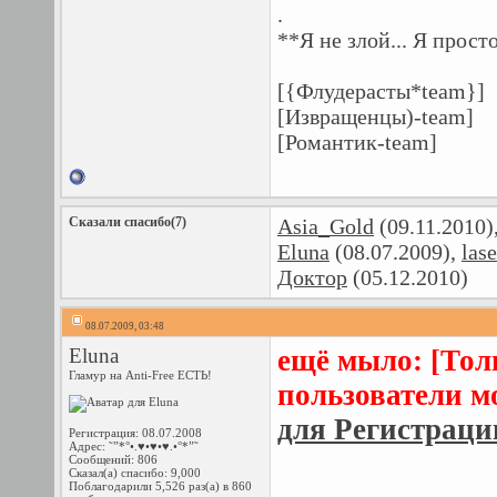
.
**Я не злой... Я прост
[{Флудерасты*team}]
[Извращенцы)-team]
[Романтик-team]
Сказали спасибо(7)
Asia_Gold
(09.11.2010)
Eluna
(08.07.2009),
las
Доктор
(05.12.2010)
08.07.2009, 03:48
Eluna
eщё мыло:
[Тол
Гламур на Anti-Free ЕСТЬ!
пользователи м
для Регистраци
Регистрация: 08.07.2008
Адрес: ˜”*°•.♥•♥•♥.•°*”˜
Сообщений: 806
Сказал(а) спасибо: 9,000
Поблагодарили 5,526 раз(а) в 860