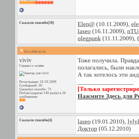
Сказали спасибо(10)
Elen@
(10.11.2009),
ele
laseo
(16.11.2009),
nTU
olegpunk
(11.11.2009),
29.11.2009, 01:05
viviv
Тоже получила. Правда
Слышал о халяве
полагались, были накл
А так хотелось эти анд
__________________
Регистрация: 24.10.2009
Сообщений: 30
[Только зарегистрир
Сказал(а) спасибо: 71
Поблагодарили 140 раз(а) в 26
Нажмите Здесь для Р
сообщениях
Сказали спасибо(4)
laseo
(19.01.2010),
lyly
Доктор
(05.12.2010)