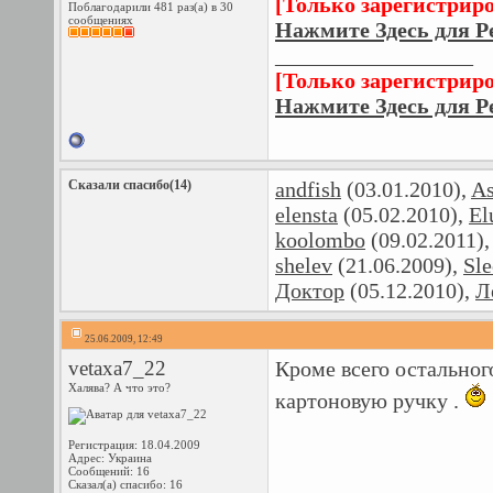
[Только зарегистрир
Поблагодарили 481 раз(а) в 30
сообщениях
Нажмите Здесь для Р
__________________
[Только зарегистрир
Нажмите Здесь для Р
Сказали спасибо(14)
andfish
(03.01.2010),
As
elensta
(05.02.2010),
El
koolombo
(09.02.2011)
shelev
(21.06.2009),
Sle
Доктор
(05.12.2010),
Л
25.06.2009, 12:49
vetaxa7_22
Кроме всего остальног
Халява? А что это?
картоновую ручку .
Регистрация: 18.04.2009
Адрес: Украина
Сообщений: 16
Сказал(а) спасибо: 16