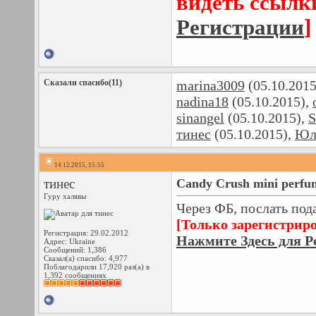
видеть ссылк
Регистрации
]
Сказали спасибо(11)
marina3009
(05.10.2015
nadina18
(05.10.2015),
sinangel
(05.10.2015),
S
тинес
(05.10.2015),
Юл
14.12.2015, 15:55
тинес
Candy Crush mini perfu
Гуру халявы
Через ФБ, послать под
[Только зарегистрир
Регистрация: 29.02.2012
Нажмите Здесь для Р
Адрес: Ukraine
Сообщений: 1,386
Сказал(а) спасибо: 4,977
Поблагодарили 17,920 раз(а) в
1,392 сообщениях