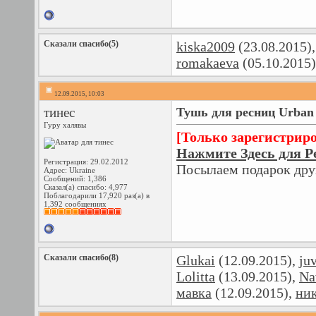
Сказали спасибо(5)
kiska2009
(23.08.2015)
romakaeva
(05.10.2015
12.09.2015, 10:03
тинес
Тушь для ресниц Urban
Гуру халявы
[Только зарегистрир
Нажмите Здесь для Р
Регистрация: 29.02.2012
Посылаем подарок дру
Адрес: Ukraine
Сообщений: 1,386
Сказал(а) спасибо: 4,977
Поблагодарили 17,920 раз(а) в
1,392 сообщениях
Сказали спасибо(8)
Glukai
(12.09.2015),
ju
Lolitta
(13.09.2015),
Na
мавка
(12.09.2015),
ни