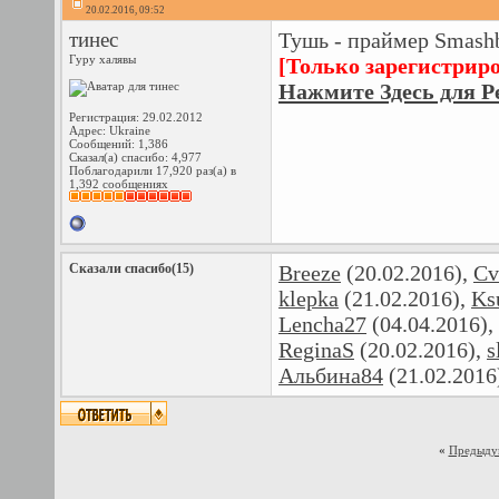
20.02.2016, 09:52
тинес
Тушь - праймер Smashb
Гуру халявы
[Только зарегистрир
Нажмите Здесь для Р
Регистрация: 29.02.2012
Адрес: Ukraine
Сообщений: 1,386
Сказал(а) спасибо: 4,977
Поблагодарили 17,920 раз(а) в
1,392 сообщениях
Сказали спасибо(15)
Breeze
(20.02.2016),
Cv
klepka
(21.02.2016),
Ks
Lencha27
(04.04.2016),
ReginaS
(20.02.2016),
s
Альбина84
(21.02.2016
«
Предыду