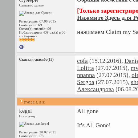
Слышал о халяве
[Только зарегистрир
Нажмите Здесь для Р
Регистрация: 07.06.2015
Сообщений: 69
Сказал(а) спасибо: 96
нажимаем Claim my S
Поблагодарили 439 раз(а) в 86
сообщениях
Сказали спасибо(13)
cofa
(15.12.2016),
Danie
Lolitta
(27.07.2015),
mv
nnanna
(27.07.2015),
ol
Sergba
(27.07.2015),
sh
Александрова
(06.08.2
27.07.2015, 15:51
kegel
All gone
Постоялец
It's All Gone!
Регистрация: 20.02.2011
Сообщений: 173