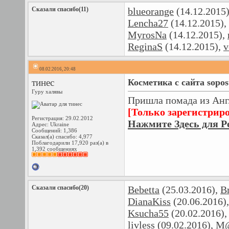
Сказали спасибо(11)
blueorange
(14.12.2015
Lencha27
(14.12.2015),
MyrosNa
(14.12.2015),
ReginaS
(14.12.2015),
v
08.02.2016, 20:48
тинес
Косметика с сайта sopos
Гуру халявы
Пришла помада из Англ
[Только зарегистрир
Регистрация: 29.02.2012
Нажмите Здесь для Р
Адрес: Ukraine
Сообщений: 1,386
Сказал(а) спасибо: 4,977
Поблагодарили 17,920 раз(а) в
1,392 сообщениях
Сказали спасибо(20)
Bebetta
(25.03.2016),
B
DianaKiss
(20.06.2016)
Ksucha55
(20.02.2016)
livless
(09.02.2016),
M@