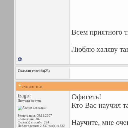
Всем приятного 
_______________
Люблю халяву так
Сказали спасибо(23)
22.05.2015, 10:43
tzagor
Офигеть!
Пигушка форума
Кто Вас научил т
Регистрация: 08.11.2007
Сообщений: 387
Научите, мне оч
Сказал(а) спасибо: 294
Поблагодарили 2,337 раз(а) в 332