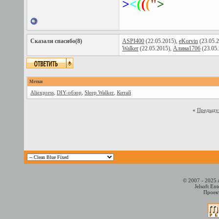
>
<
(
(
(
"
>
Сказали спасибо(8)
ASPI400
(22.05.2015),
eKorvin
(23.05.
Walker
(22.05.2015),
Алина1706
(23.05
Метки
Aliexpress
,
DIY-обзор
,
Sleep Walker
,
Китай
«
Предыду
© 2007 - 2025 
Jelsoft En
Проект