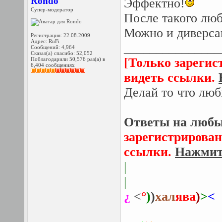
Rondo
Эффектно!
Супер-модератор
После такого люб
Можно и диверсан
Регистрация: 22.08.2009
Адрес: RuFi
_______________
Сообщений: 4,964
Сказал(а) спасибо: 52,052
[Только зарегис
Поблагодарили 50,576 раз(а) в
6,404 сообщениях
видеть ссылки.
Делай то что люб
Ответы на любы
зарегистрирован
ссылки.
Нажмите
|
|
¿
<
°
)
)
хал
ява
)
>
<