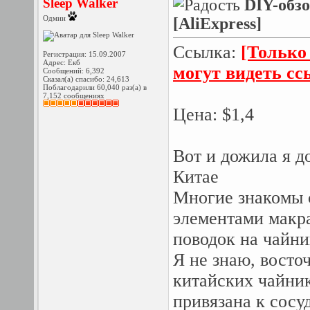
Sleep Walker
DIY-обз
Одмин
[AliExpress]
Ссылка:
[Только
Регистрация: 15.09.2007
Адрес: Екб
могут видеть с
Сообщений: 6,392
Сказал(а) спасибо: 24,613
Поблагодарили 60,040 раз(а) в
7,152 сообщениях
Цена: $1,4
Вот и дожила я д
Китае
Многие знакомы 
элементами макра
поводок на чайн
Я не знаю, восточ
китайских чайни
привязана к сосуд