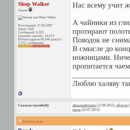
Sleep Walker
Нас всему учит 
Одмин
А чайники из гли
Регистрация: 15.09.2007
Адрес: Екб
протирают полот
Сообщений: 6,392
Сказал(а) спасибо: 24,613
Поводок не снима
Поблагодарили 60,040 раз(а) в
7,152 сообщениях
В смысле до кон
ножницами. Ниче
пропитается чаем
_______________
Люблю халяву так
Сказали спасибо(6)
alinaonedirection
(22.06.2015),
eKorvin
(
инель
(22.07.2015)
22.05.2015, 16:44