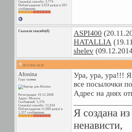
Сказал(а) спасибо: 3,774
Поблагодарили 3,024 раз(а) в 203
сообщениях
Сказали спасибо(6)
ASPI400
(20.11.2
HATALLIA
(19.1
shelev
(09.12.201
19.11.2014, 18:10
Afonina
Ура, ура, ура!!!
Гуру халявы
все посылочки по
Адрес на днях от
Регистрация: 19.12.2008
Адрес: Moscow
_______________
Сообщений: 1,376
Сказал(а) спасибо: 11,816
Поблагодарили 11,660 раз(а) в
Я создана из
1,337 сообщениях
ненависти,