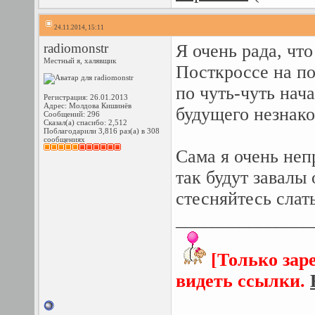
24.11.2014, 15:11
radiomonstr
Я очень рада, чт
Местный я, халявщик
Посткроссе на п
по чуть-чуть нач
Регистрация: 26.01.2013
Адрес: Молдова Кишинёв
будущего незнако
Сообщений: 296
Сказал(а) спасибо: 2,512
Поблагодарили 3,816 раз(а) в 308
сообщениях
Сама я очень неп
так будут завалы
стесняйтесь слать
_______________
[Только зар
видеть ссылки.