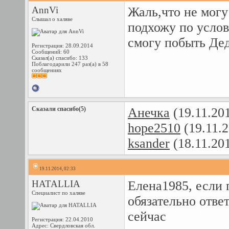
AnnVi
Жаль,что не могу
Слышал о халяве
подхожу по услов
смогу побыть Де
Регистрация: 28.09.2014
Сообщений: 60
Сказал(а) спасибо: 133
Поблагодарили 247 раз(а) в 58
сообщениях
Сказали спасибо(5)
Aнечка
(19.11.20
hope2510
(19.11.
ksander
(18.11.20
19.11.2014, 02:33
HATALLIA
Елена1985, если 
Специалист по халяве
обязательно отве
сейчас
Регистрация: 22.04.2010
Адрес: Свердловская обл.