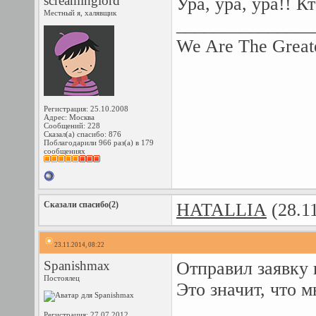
screaminglord
Ура, ура, ура!! 
Местный я, халявщик
_______________
We Are The Greate
Регистрация: 25.10.2008
Адрес: Москва
Сообщений: 228
Сказал(а) спасибо: 876
Поблагодарили 966 раз(а) в 179
сообщениях
Сказали спасибо(2)
HATALLIA
(28.1
23.11.2014, 08:22
Spanishmax
Отправил заявку н
Постоялец
Это значит, что м
Регистрация: 27.07.2012