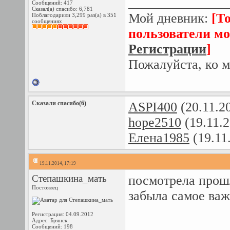
_______________
Сообщений: 417
Сказал(а) спасибо: 6,781
Мой дневник:
[Т
Поблагодарили 3,299 раз(а) в 351
сообщениях
пользователи мо
Регистрации
]
Пожалуйста, ко м
Сказали спасибо(6)
ASPI400
(20.11.2
hope2510
(19.11.
Елена1985
(19.11
19.11.2014, 17:19
Степашкина_мать
посмотрела прошл
Постоялец
забыла самое важ
Регистрация: 04.09.2012
Адрес: Брянск
Сообщений: 198