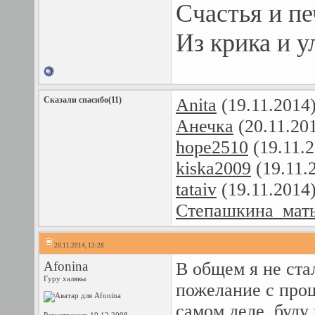
Счастья и пе
Из крика и у
Сказали спасибо(11)
Anita
(19.11.2014
Aнечка
(20.11.20
hope2510
(19.11.
kiska2009
(19.11.
tataiv
(19.11.2014
Степашкина_мат
20.11.2014, 13:28
Afonina
В общем я не ста
Гуру халявы
пожелание с прош
самом деле, буд