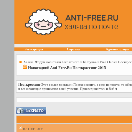
Регистрация
Справка
Администрация
Халява. Форум любителей бесплатного
>
Болтушка
>
Free Сlubs
>
Посткрос
Новогодний Anti-Free.Ru Посткроссинг-2015
Посткроссинг
Этот раздел посвящён Посткроссингу, а если попросту, то об
и все желающие принимают в ней участие. Присоединяйтесь и Вы! :)
18.11.2014, 20:34