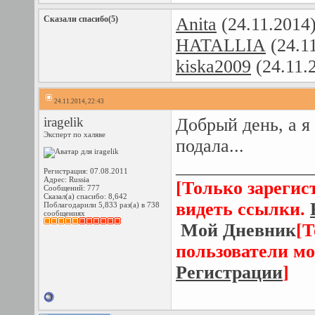
Сказали спасибо(5)
Anita
(24.11.2014
HATALLIA
(24.1
kiska2009
(24.11.
24.11.2014, 22:43
iragelik
Добрый день, а я 
Эксперт по халяве
подала...
_______________
Регистрация: 07.08.2011
Адрес: Russia
[Только зарегис
Сообщений: 777
Сказал(а) спасибо: 8,642
видеть ссылки.
Поблагодарили 5,833 раз(а) в 738
сообщениях
Мой Дневник
[Т
пользователи мо
Регистрации
]