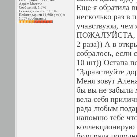
Регистрация: 19.12.2008
Адрес: Moscow
Еще я обратила в
Сообщений: 1,376
Сказал(а) спасибо: 11,816
несколько раз в 
Поблагодарили 11,660 раз(а) в
1,337 сообщениях
учавствуюи, чем 
ПОЖАЛУЙСТА, за
2 раза)) А в отк
собралось, если 
10 шт)) Остапа по
"Здравствуйте до
Меня зовут Алена
бы вы не забыли м
вела себя прилич
рада любым подар
напомню тебе что
коллекционирую 
буду рада попол