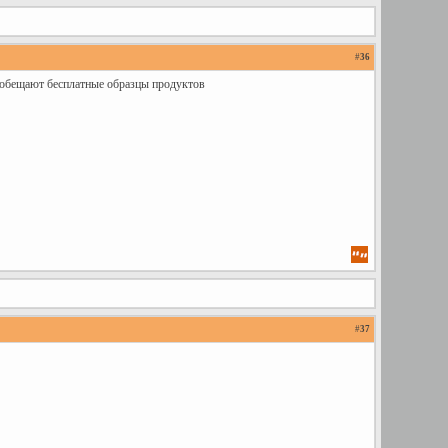
#
36
 обещают бесплатные образцы продуктов
#
37