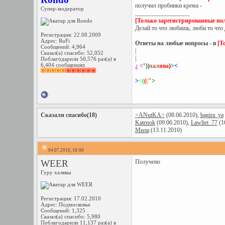
получил пробники крема -
Супер-модератор
__________________
[Только зарегистрированные пол
Делай то что любишь, люби то что 
Регистрация: 22.08.2009
Адрес: RuFi
Ответы на любые вопросы - в
[Т
Сообщений: 4,964
|
Сказал(а) спасибо: 52,052
|
Поблагодарили 50,576 раз(а) в
6,404 сообщениях
¿
<
°
)
)
хал
ява
)
>
<
>
<
(
(
(
"
>
Сказали спасибо(18)
<ANutKA>
(08.06.2010),
bagira_ya
Katenok
(09.06.2010),
Lawliet_77
(1
Мила
(13.11.2010)
04.07.2010, 18:00
WEER
Получено
Гуру халявы
Регистрация: 17.02.2010
Адрес: Подмосковье
Сообщений: 1,325
Сказал(а) спасибо: 5,980
Поблагодарили 11,137 раз(а) в