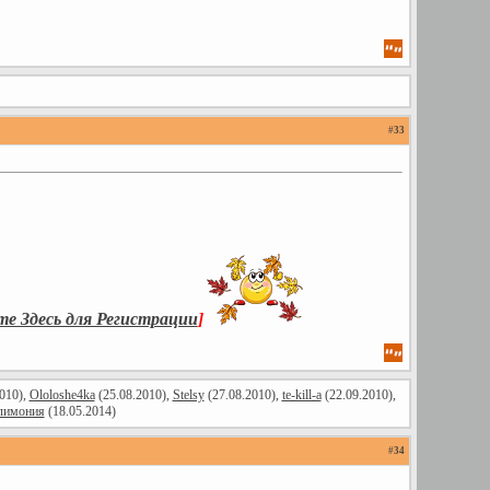
#
33
 Здесь для Регистрации
]
010),
Ololoshe4ka
(25.08.2010),
Stelsy
(27.08.2010),
te-kill-a
(22.09.2010),
лимония
(18.05.2014)
#
34