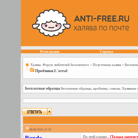
Регистрация
Справка
Халява. Форум любителей бесплатного
>
Полученная халява
>
Бесплат
Пробники L'oreal
Бесплатные образцы
Бесплатные образцы, пробники, сэмплы. Халявные 
06.06.2010, 21:53
Rondo
По этой ссылке -
[Только зарегис