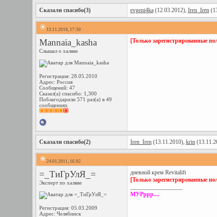
Сказали спасибо(3)
evgeni4ka
(12.03.2012),
Iren_Iren
(13
13.11.2010, 17:30
Mannaia_kasha
[Только зарегистрированные пол
Слышал о халяве
Регистрация: 28.05.2010
Адрес: Россия
Сообщений: 47
Сказал(а) спасибо: 1,300
Поблагодарили 571 раз(а) в 49
сообщениях
Сказали спасибо(2)
Iren_Iren
(13.11.2010),
krin
(13.11.2
24.01.2011, 16:02
=_ТиГрУлЯ_=
дневной крем Revitalift
[Только зарегистрированные пол
Эксперт по халяве
__________________
МУРррр....
Регистрация: 05.03.2009
Адрес: Челябинск