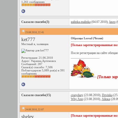
1,261 сообщениях
Сказали спасибо(3)
galinka-malinka
(04.07.2010),
laseo
(
23.08.2010, 22:45
ket777
Oбразцы Loreal (Чехия)
Местный я, халявщик
[Только зарегистрированные пол
После регистрации на сайте обеща
__________________
Регистрация: 21.06.2010
Адрес: Украина,Артемовск
Сообщений: 287
Сказал(а) спасибо: 7,506
Поблагодарили 5,089 раз(а) в 391
сообщениях
[Только за
Сказали спасибо(15)
crazydazy
(23.08.2010),
Dzvinka
(25
Why Ann
(23.08.2010),
Айока
(28.0
24.08.2010, 22:07
shelev
[Только зарегистрированные пол