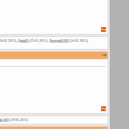
24.01.2011),
Дина83
(25.01.2011),
Дмитрий1983
(24.01.2011),
#
38
йя1405
(19.02.2011)