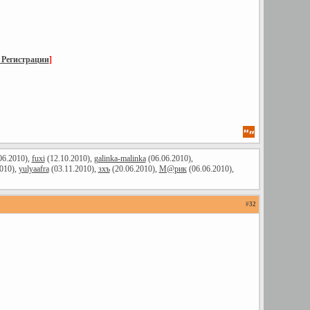
 Регистрации
]
06.2010),
fuxi
(12.10.2010),
galinka-malinka
(06.06.2010),
010),
yulyaafra
(03.11.2010),
зхъ
(20.06.2010),
М@рик
(06.06.2010),
#
32