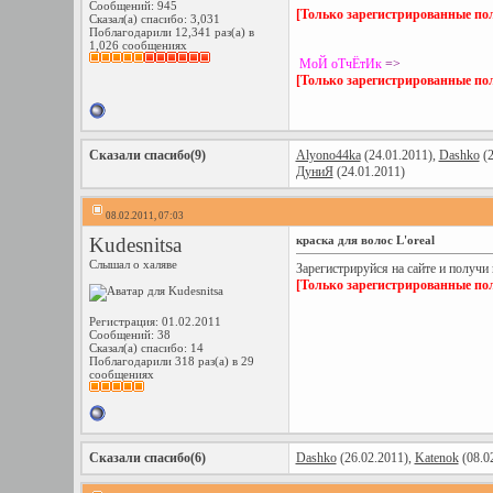
Сообщений: 945
[Только зарегистрированные пол
Сказал(а) спасибо: 3,031
Поблагодарили 12,341 раз(а) в
1,026 сообщениях
МоЙ оТчЁтИк
=>
[Только зарегистрированные пол
Сказали спасибо(9)
Alyono44ka
(24.01.2011),
Dashko
(2
ДуниЯ
(24.01.2011)
08.02.2011, 07:03
Kudesnitsa
краска для волос L'oreal
Слышал о халяве
Зарегистрируйся на сайте и получи
[Только зарегистрированные пол
Регистрация: 01.02.2011
Сообщений: 38
Сказал(а) спасибо: 14
Поблагодарили 318 раз(а) в 29
сообщениях
Сказали спасибо(6)
Dashko
(26.02.2011),
Katenok
(08.0