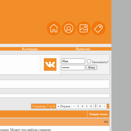
Календарь
Призолов
Запомнить?
Страница 7 из 8
«
Первая
<
3
4
5
6
7
8
>
Опции темы
#
61
вскрыт. Может что-нибудь стащили.