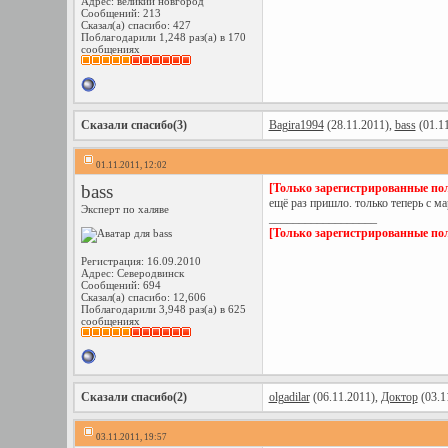
Адрес: великий новгород
Сообщений: 213
Сказал(а) спасибо: 427
Поблагодарили 1,248 раз(а) в 170
сообщениях
Сказали спасибо(3)
Bagira1994
(28.11.2011),
bass
(01.1
01.11.2011, 12:02
bass
[Только зарегистрированные пол
ещё раз пришло. только теперь с ма
Эксперт по халяве
__________________
[Только зарегистрированные пол
Регистрация: 16.09.2010
Адрес: Северодвинск
Сообщений: 694
Сказал(а) спасибо: 12,606
Поблагодарили 3,948 раз(а) в 625
сообщениях
Сказали спасибо(2)
olgadilar
(06.11.2011),
Доктор
(03.1
03.11.2011, 19:57