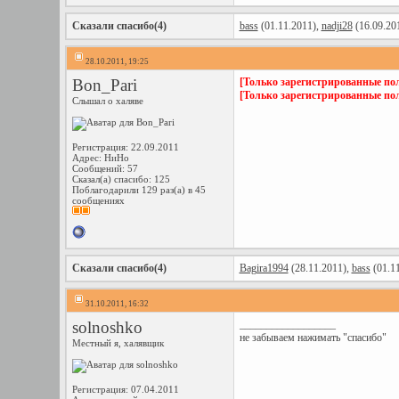
Сказали спасибо(4)
bass
(01.11.2011),
nadji28
(16.09.20
28.10.2011, 19:25
Bon_Pari
[Только зарегистрированные пол
[Только зарегистрированные пол
Слышал о халяве
Регистрация: 22.09.2011
Адрес: НиНо
Сообщений: 57
Сказал(а) спасибо: 125
Поблагодарили 129 раз(а) в 45
сообщениях
Сказали спасибо(4)
Bagira1994
(28.11.2011),
bass
(01.1
31.10.2011, 16:32
solnoshko
__________________
не забываем нажимать "спасибо"
Местный я, халявщик
Регистрация: 07.04.2011