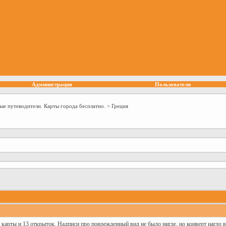
Администрация
Пользователи
ые путеводители. Карты города бесплатно.
>
Греция
карты и 13 открыток. Надписи про поврежденный вид не было нигде, но конверт нагло 