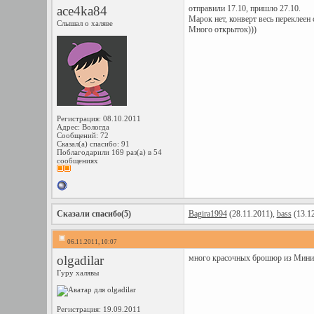
ace4ka84
отправили 17.10, пришло 27.10.
Марок нет, конверт весь переклеен 
Слышал о халяве
Много открыток)))
Регистрация: 08.10.2011
Адрес: Вологда
Сообщений: 72
Сказал(а) спасибо: 91
Поблагодарили 169 раз(а) в 54
сообщениях
Сказали спасибо(5)
Bagira1994
(28.11.2011),
bass
(13.1
06.11.2011, 10:07
olgadilar
много красочных брошюр из Минис
Гуру халявы
Регистрация: 19.09.2011