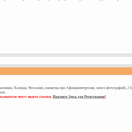
салоники, Халкида, Фессалия), книжечка про Афины(интересная, много фотографий), 2
ем...
ьзователи могут видеть ссылки.
Нажмите Здесь для Регистрации
]