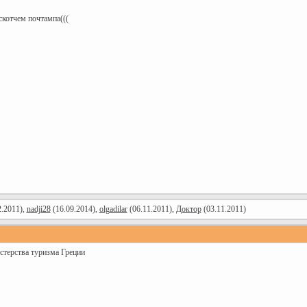
скотчем почтампа(((
2.2011),
nadji28
(16.09.2014),
olgadilar
(06.11.2011),
Доктор
(03.11.2011)
терства туризма Греции