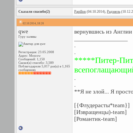
Сказали спасибо(2)
Papillon
(04.10.2014),
Радзиель
(10.12.
02.10.2014, 18:20
qwe
вернувшись из Англии 
Гуру халявы
__________________
.
.
Регистрация: 23.05.2008
Адрес: Moscow
*****Питер-Пит
Сообщений: 1,150
Сказал(а) спасибо: 3,589
Поблагодарили 5,017 раз(а) в 1,165
всепоглащающий 
сообщениях
.
.
**Я не злой... Я прост
[{Флудерасты*team}]
[Извращенцы)-team]
[Романтик-team]