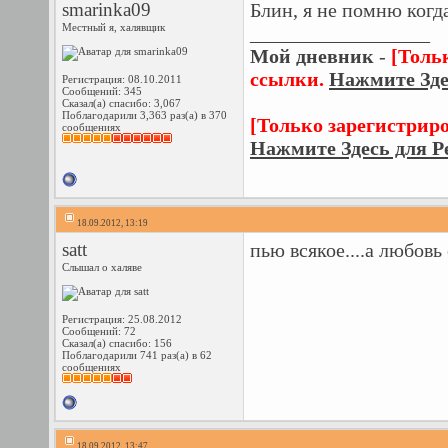
smarinka09
Блин, я не помню когд
Местный я, халявщик
__________________
Мой дневник
-
[Толь
ссылки.
Нажмите Зде
Регистрация: 08.10.2011
Сообщений: 345
Сказал(а) спасибо: 3,067
Поблагодарили 3,363 раз(а) в 370
[Только зарегистрир
сообщениях
Нажмите Здесь для Р
18.09.2012, 13:19
satt
пью всякое....а любовь
Слышал о халяве
Регистрация: 25.08.2012
Сообщений: 72
Сказал(а) спасибо: 156
Поблагодарили 741 раз(а) в 62
сообщениях
18.09.2012, 13:47