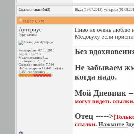
Сказали спасибо(2)
Bizya
(19.07.2013),
vera.podz
(01.08.20
02.10.2014, 14:52
Аутериус
Пиво не очень люблю и
Гуру халявы
Медовуху если приспи
__________________
Без вдохновени
Регистрация: 07.05.2010
Адрес: Где-то в
Мультивселенной....
Сообщений: 2,852
Сказал(а) спасибо: 7,766
Не забываем ж
Поблагодарили 14,441 раз(а) в
2,353 сообщениях
когда надо.
Мой Дневник --
могут видеть ссылки
Отец ----->
[Тольк
ссылки.
Нажмите Зде