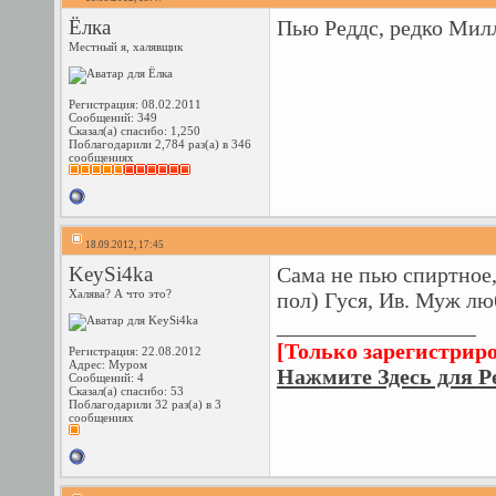
Ёлка
Пью Реддс, редко Мил
Местный я, халявщик
Регистрация: 08.02.2011
Сообщений: 349
Сказал(а) спасибо: 1,250
Поблагодарили 2,784 раз(а) в 346
сообщениях
18.09.2012, 17:45
KeySi4ka
Сама не пью спиртное,
Халява? А что это?
пол) Гуся, Ив. Муж лю
__________________
[Только зарегистрир
Регистрация: 22.08.2012
Адрес: Муром
Нажмите Здесь для Р
Сообщений: 4
Сказал(а) спасибо: 53
Поблагодарили 32 раз(а) в 3
сообщениях