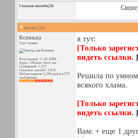
Сказали спасибо(24)
Сверну
20.04.2011, 23:57
Ксюнька
я тут:
Гуру халявы
[Только зарегис
видеть ссылки.
Регистрация: 17.02.2008
Адрес: Ukraine~Azov sea
Сообщений: 1,372
Сказал(а) спасибо: 2,916
Решила по умному
Поблагодарили 5,284 раз(а) в 973
сообщениях
всякого хлама.
[Только зарегис
видеть ссылки.
Вам: + еще 1 друг