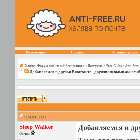
Регистрация
Справка
Администрация
Халява. Форум любителей бесплатного
>
Болтушка
>
Free Сlubs
>
Anti-Free
Добавляемся в друзья Вконтакте - дружим левыми акками!
20.04.2011, 21:58
Sleep Walker
Добавляемся в др
Одмин