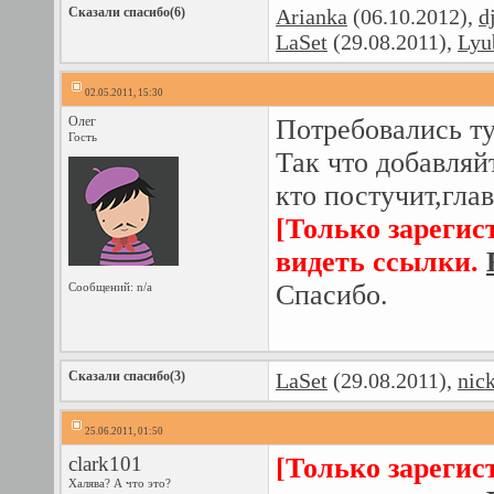
Сказали спасибо(6)
Arianka
(06.10.2012),
d
LaSet
(29.08.2011),
Lyu
02.05.2011, 15:30
Олeг
Потребовались ту
Гость
Так что добавляй
кто постучит,гла
[Только зарегис
видеть ссылки.
Спасибо.
Сообщений: n/a
Сказали спасибо(3)
LaSet
(29.08.2011),
nic
25.06.2011, 01:50
clark101
[Только зарегис
Халява? А что это?