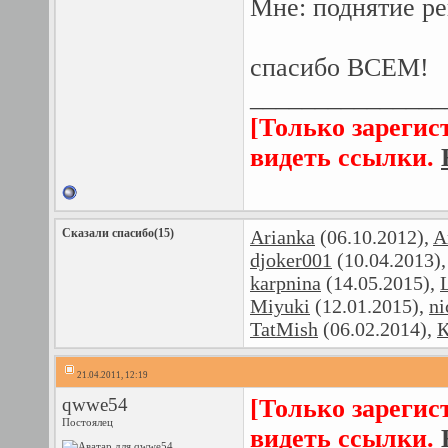
Мне: поднятие ре
спасибо ВСЕМ!
_______________
[Только зарегис
видеть ссылки.
Сказали спасибо(15)
Arianka
(06.10.2012),
A
djoker001
(10.04.2013)
karpnina
(14.05.2015),
Miyuki
(12.01.2015),
ni
TatMish
(06.02.2014),
К
21.04.2011, 12:19
qwwe54
[Только зарегис
Постоялец
видеть ссылки.