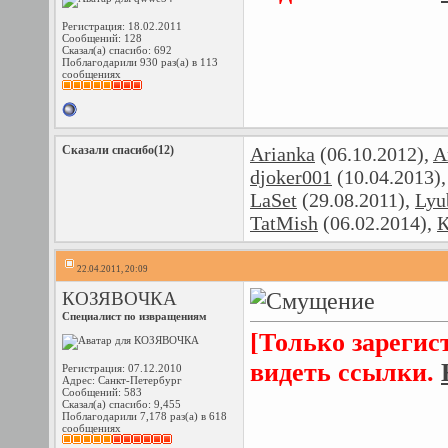
Регистрация: 18.02.2011
Сообщений: 128
Сказал(а) спасибо: 692
Поблагодарили 930 раз(а) в 113
сообщениях
Сказали спасибо(12)
Arianka
(06.10.2012),
A
djoker001
(10.04.2013)
LaSet
(29.08.2011),
Lyu
TatMish
(06.02.2014),
К
22.04.2011, 20:09
КОЗЯВОЧКА
Специалист по извращениям
[Только зарегис
видеть ссылки.
Регистрация: 07.12.2010
Адрес: Санкт-Петербург
Сообщений: 583
Сказал(а) спасибо: 9,455
Поблагодарили 7,178 раз(а) в 618
сообщениях