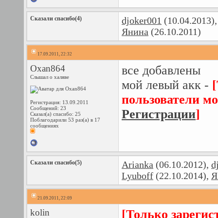
Сказали спасибо(4)
djoker001
(10.04.2013)
Янина
(26.10.2011)
17.09.2011, 22:32
Oxan864
все добавлены
Слышал о халяве
мой левый акк -
пользователи мо
Регистрация: 13.09.2011
Сообщений: 23
Регистрации
]
Сказал(а) спасибо: 25
Поблагодарили 53 раз(а) в 17
сообщениях
Сказали спасибо(5)
Arianka
(06.10.2012),
d
Lyuboff
(22.10.2014),
Я
21.09.2011, 22:09
kolin
[Только зарегис