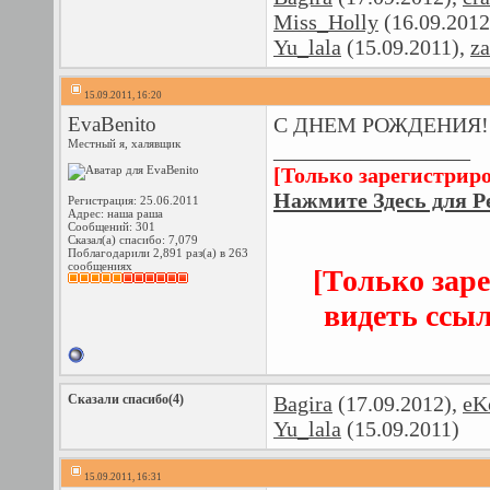
Miss_Holly
(16.09.2012
Yu_lala
(15.09.2011),
za
15.09.2011, 16:20
EvaBenito
С ДНЕМ РОЖДЕНИЯ!!!!!
Местный я, халявщик
__________________
[Только зарегистрир
Нажмите Здесь для Р
Регистрация: 25.06.2011
Адрес: наша раша
Сообщений: 301
Сказал(а) спасибо: 7,079
Поблагодарили 2,891 раз(а) в 263
сообщениях
[Только зар
видеть ссы
Сказали спасибо(4)
Bagira
(17.09.2012),
eK
Yu_lala
(15.09.2011)
15.09.2011, 16:31