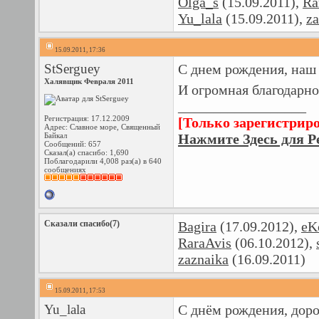
Olga_s
(15.09.2011),
Ra
Yu_lala
(15.09.2011),
za
15.09.2011, 17:36
StSerguey
С днем рождения, наш
Халявщик Февраля 2011
И огромная благодарн
__________________
Регистрация: 17.12.2009
[Только зарегистрир
Адрес: Славное море, Священный
Байкал
Нажмите Здесь для Р
Сообщений: 657
Сказал(а) спасибо: 1,690
Поблагодарили 4,008 раз(а) в 640
сообщениях
Сказали спасибо(7)
Bagira
(17.09.2012),
eK
RaraAvis
(06.10.2012),
zaznaika
(16.09.2011)
15.09.2011, 17:53
Yu_lala
С днём рождения, дор