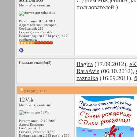
С Днем Рождения!! да
Местный я, халявщик
пользователей:)
Регистрация: 07.04.2011
Адрес: великий новгород
Сообщений: 213
Сказал(а) спасибо: 427
Поблагодарили 1,248 раз(а) в 170
сообщениях
Сказали спасибо(8)
Bagira
(17.09.2012),
eK
RaraAvis
(06.10.2012),
zaznaika
(16.09.2011),
15.09.2011, 16:19
12Vik
Местный я, халявщик
Регистрация: 12.10.2009
Адрес: Кемерово
Сообщений: 365
Сказал(а) спасибо: 3,380
Поблагодарили 2,545 раз(а) в 536