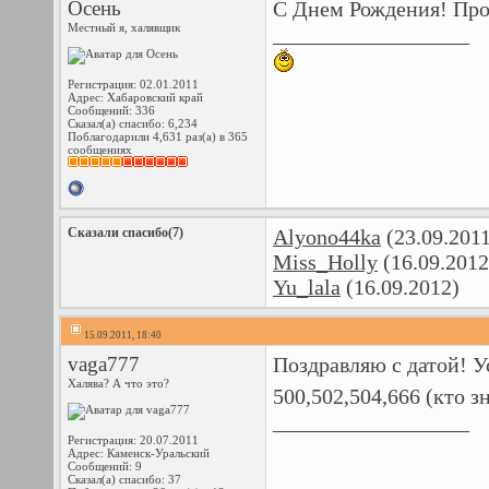
Осень
С Днем Рождения! Про
Местный я, халявщик
__________________
Регистрация: 02.01.2011
Адрес: Хабаровский край
Сообщений: 336
Сказал(а) спасибо: 6,234
Поблагодарили 4,631 раз(а) в 365
сообщениях
Сказали спасибо(7)
Alyono44ka
(23.09.201
Miss_Holly
(16.09.2012
Yu_lala
(16.09.2012)
15.09.2011, 18:40
vaga777
Поздравляю с датой! У
Халява? А что это?
500,502,504,666 (кто з
__________________
Регистрация: 20.07.2011
Адрес: Каменск-Уральский
Сообщений: 9
Сказал(а) спасибо: 37